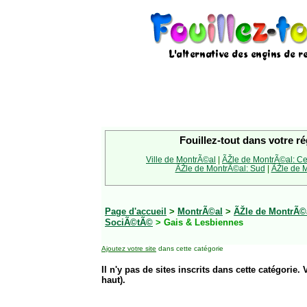
Fouillez-tout dans votre ré
Ville de MontrÃ©al
|
ÃŽle de MontrÃ©al: Ce
ÃŽle de MontrÃ©al: Sud
|
ÃŽle de M
Page d'accueil
>
MontrÃ©al
>
ÃŽle de MontrÃ©
SociÃ©tÃ©
> Gais & Lesbiennes
Ajoutez votre site
dans cette catégorie
Il n'y pas de sites inscrits dans cette catégorie. 
haut).