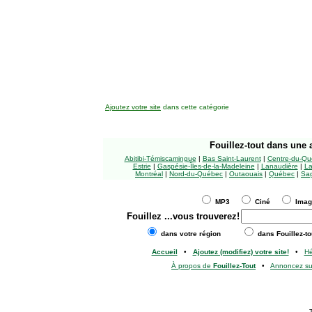
Ajoutez votre site
dans cette catégorie
Fouillez-tout
dans une a
Abitibi-Témiscamingue
|
Bas Saint-Laurent
|
Centre-du-Qu
Estrie
|
Gaspésie-Îles-de-la-Madeleine
|
Lanaudière
|
La
Montréal
|
Nord-du-Québec
|
Outaouais
|
Québec
|
Sag
MP3
Ciné
Ima
Fouillez
...vous trouverez!
dans votre région
dans Fouillez-to
Accueil
•
Ajoutez (modifiez) votre site!
•
H
À propos de
Fouillez-Tout
•
Annoncez s