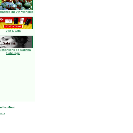
omance du Vin Vignoble
Villa D'Orta
s chansons de Sabrina
Sabotage
uillez-Tout
nous