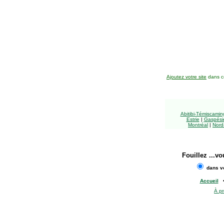
Ajoutez votre site
dans ce
Abitibi-Témiscami
Estrie
|
Gaspésie
Montréal
|
Nord
Fouillez
...vo
dans vo
Accueil
À p