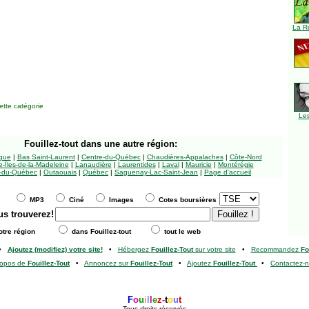
La R
tte catégorie
Le
Fouillez-tout
dans une autre région:
ngue
|
Bas Saint-Laurent
|
Centre-du-Québec
|
Chaudières-Appalaches
|
Côte-Nord
-Îles-de-la-Madeleine
|
Lanaudière
|
Laurentides
|
Laval
|
Mauricie
|
Montérégie
-du-Québec
|
Outaouais
|
Québec
|
Saguenay-Lac-Saint-Jean
|
Page d'accueil
MP3
Ciné
Images
Cotes boursières
us trouverez!
tre région
dans Fouillez-tout
tout le web
•
Ajoutez (modifiez) votre site!
•
Hébergez
Fouillez-Tout
sur votre site
•
Recommandez
Fo
ropos de
Fouillez-Tout
•
Annoncez sur
Fouillez-Tout
•
Ajoutez
Fouillez-Tout
•
Contactez-
F
o
u
i
l
l
e
z
-
t
o
u
t
Tous droits réservés