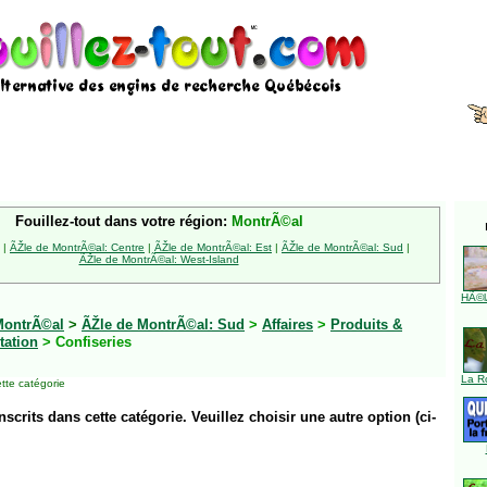
Fouillez-tout dans votre région:
MontrÃ©al
|
ÃŽle de MontrÃ©al: Centre
|
ÃŽle de MontrÃ©al: Est
|
ÃŽle de MontrÃ©al: Sud
|
ÃŽle de MontrÃ©al: West-Island
HÃ©l
MontrÃ©al
>
ÃŽle de MontrÃ©al: Sud
>
Affaires
>
Produits &
tation
> Confiseries
La R
tte catégorie
inscrits dans cette catégorie. Veuillez choisir une autre option (ci-