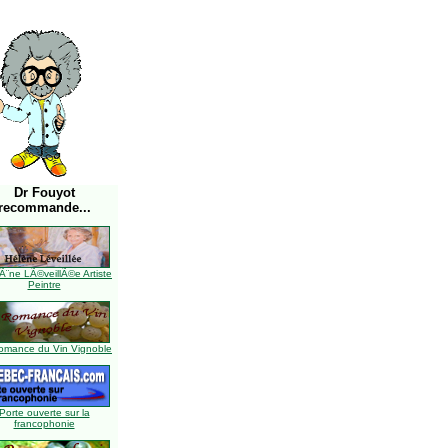
Dr Fouyot
recommande...
Ã¨ne LÃ©veillÃ©e Artiste
Peintre
omance du Vin Vignoble
Porte ouverte sur la
francophonie