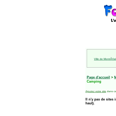
Ville de MontrÃ©al
Page d'accueil
>
Camping
Ajoutez votre site
dans ce
Il n'y pas de sites 
haut).