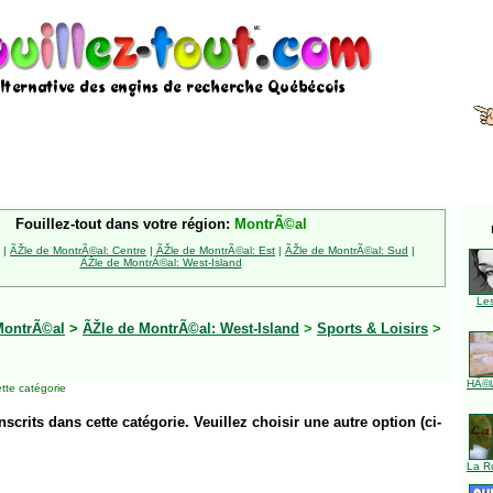
Fouillez-tout dans votre région:
MontrÃ©al
|
ÃŽle de MontrÃ©al: Centre
|
ÃŽle de MontrÃ©al: Est
|
ÃŽle de MontrÃ©al: Sud
|
ÃŽle de MontrÃ©al: West-Island
Le
MontrÃ©al
>
ÃŽle de MontrÃ©al: West-Island
>
Sports & Loisirs
>
HÃ©l
tte catégorie
inscrits dans cette catégorie. Veuillez choisir une autre option (ci-
La R