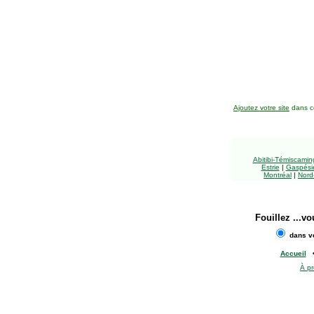
Ajoutez votre site
dans ce
Abitibi-Témiscami
Estrie
|
Gaspésie
Montréal
|
Nord
Fouillez
...vo
dans vo
Accueil
À p