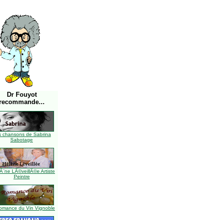
Dr Fouyot
recommande...
s chansons de Sabrina
Sabotage
Ã¨ne LÃ©veillÃ©e Artiste
Peintre
omance du Vin Vignoble