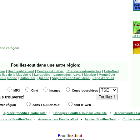
La R
tte catégorie
Fouillez-tout
dans une autre région:
ngue
|
Bas Saint-Laurent
|
Centre-du-Québec
|
Chaudières-Appalaches
|
Côte-Nord
-Îles-de-la-Madeleine
|
Lanaudière
|
Laurentides
|
Laval
|
Mauricie
|
Montérégie
-du-Québec
|
Outaouais
|
Québec
|
Saguenay-Lac-Saint-Jean
|
Page d'accueil
MP3
Ciné
Images
Cotes boursières
us trouverez!
tre région
dans Fouillez-tout
tout le web
•
Ajoutez (modifiez) votre site!
•
Hébergez
Fouillez-Tout
sur votre site
•
Recommandez
Fo
ropos de
Fouillez-Tout
•
Annoncez sur
Fouillez-Tout
•
Ajoutez
Fouillez-Tout
•
Contactez-
F
o
u
i
l
l
e
z
-
t
o
u
t
Tous droits réservés