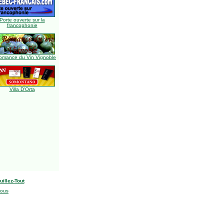
Porte ouverte sur la
francophonie
omance du Vin Vignoble
Villa D'Orta
uillez-Tout
nous