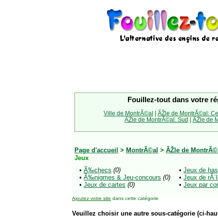
Fouillez-tout dans votre ré
Ville de MontrÃ©al
|
ÃŽle de MontrÃ©al: Ce
ÃŽle de MontrÃ©al: Sud
|
ÃŽle de M
Page d'accueil
>
MontrÃ©al
>
ÃŽle de MontrÃ©a
Jeux
•
Ã‰checs
(0)
•
Jeux de has
•
Ã‰nigmes & Jeu-concours
(0)
•
Jeux de rÃ
•
Jeux de cartes
(0)
•
Jeux par co
Ajoutez votre site
dans cette catégorie
Veuillez choisir une autre sous-catégorie (ci-haut