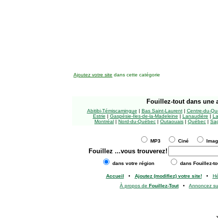
Ajoutez votre site
dans cette catégorie
Fouillez-tout
dans une a
Abitibi-Témiscamingue
|
Bas Saint-Laurent
|
Centre-du-Qu
Estrie
|
Gaspésie-Îles-de-la-Madeleine
|
Lanaudière
|
La
Montréal
|
Nord-du-Québec
|
Outaouais
|
Québec
|
Sag
MP3
Ciné
Ima
Fouillez
...vous trouverez!
dans votre région
dans Fouillez-to
Accueil
•
Ajoutez (modifiez) votre site!
•
H
À propos de
Fouillez-Tout
•
Annoncez s