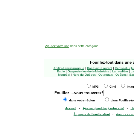
Ajoutez votre site
dans cette catégorie
Fouillez-tout
dans une a
Abitibi-Témiscamingue
|
Bas Saint-Laurent
|
Centre-du-Qu
Estrie
|
Gaspésie-Îles-de-la-Madeleine
|
Lanaudière
|
La
Montréal
|
Nord-du-Québec
|
Outaouais
|
Québec
|
Sag
MP3
Ciné
Ima
Fouillez
...vous trouverez!
dans votre région
dans Fouillez-to
Accueil
•
Ajoutez (modifiez) votre site!
•
H
À propos de
Fouillez-Tout
•
Annoncez s