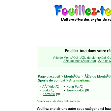
Fouillez-tout dans votre ré
Ville de MontrÃ©al
|
ÃŽle de MontrÃ©al: Ce
ÃŽle de MontrÃ©al: Sud
|
ÃŽle de M
Page d'accueil
>
MontrÃ©al
>
ÃŽle de MontrÃ©a
Sports de combat
> Arts martiaux
•
AÃ¯kido
(0)
•
Kung Fu
(0)
•
Judo
(0)
•
Taekwon-Do
(0)
•
KaratÃ©
(0)
Ajoutez votre site
dans cette catégorie
Veuillez choisir une autre sous-catégorie (ci-haut