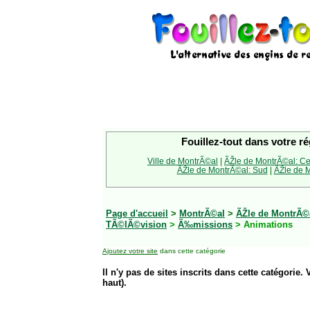
Fouillez-tout dans votre ré
Ville de MontrÃ©al
|
ÃŽle de MontrÃ©al: Ce
ÃŽle de MontrÃ©al: Sud
|
ÃŽle de M
Page d'accueil
>
MontrÃ©al
>
ÃŽle de MontrÃ©a
TÃ©lÃ©vision
>
Ã‰missions
> Animations
Ajoutez votre site
dans cette catégorie
Il n'y pas de sites inscrits dans cette catégorie. 
haut).