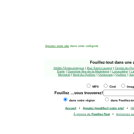
Ajoutez votre site
dans cette catégorie
Fouillez-tout
dans une a
Abitibi-Témiscamingue
|
Bas Saint-Laurent
|
Centre-du-Qu
Estrie
|
Gaspésie-Îles-de-la-Madeleine
|
Lanaudière
|
La
Montréal
|
Nord-du-Québec
|
Outaouais
|
Québec
|
Sag
MP3
Ciné
Ima
Fouillez
...vous trouverez!
dans votre région
dans Fouillez-to
Accueil
•
Ajoutez (modifiez) votre site!
•
H
À propos de
Fouillez-Tout
•
Annoncez s