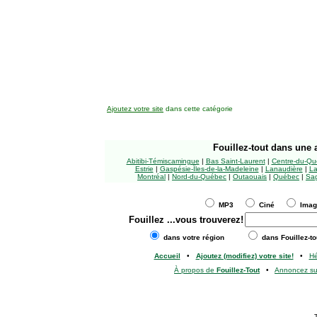
Ajoutez votre site
dans cette catégorie
Fouillez-tout
dans une a
Abitibi-Témiscamingue
|
Bas Saint-Laurent
|
Centre-du-Qu
Estrie
|
Gaspésie-Îles-de-la-Madeleine
|
Lanaudière
|
La
Montréal
|
Nord-du-Québec
|
Outaouais
|
Québec
|
Sag
MP3
Ciné
Ima
Fouillez
...vous trouverez!
dans votre région
dans Fouillez-to
Accueil
•
Ajoutez (modifiez) votre site!
•
H
À propos de
Fouillez-Tout
•
Annoncez s