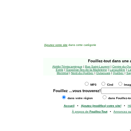
Ajoutez votre site
dans cette catégorie
Fouillez-tout
dans une a
Abitibi-Témiscamingue
|
Bas Saint-Laurent
|
Centre-du-Qu
Estrie
|
Gaspésie-Îles-de-la-Madeleine
|
Lanaudière
|
La
Montréal
|
Nord-du-Québec
|
Outaouais
|
Québec
|
Sag
MP3
Ciné
Ima
Fouillez
...vous trouverez!
dans votre région
dans Fouillez-to
Accueil
•
Ajoutez (modifiez) votre site!
•
H
À propos de
Fouillez-Tout
•
Annoncez s