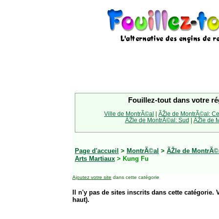
Fouillez-tout dans votre ré
Ville de MontrÃ©al
|
ÃŽle de MontrÃ©al: Ce
ÃŽle de MontrÃ©al: Sud
|
ÃŽle de M
Page d'accueil
>
MontrÃ©al
>
ÃŽle de MontrÃ©a
Arts Martiaux
> Kung Fu
Ajoutez votre site
dans cette catégorie
Il n'y pas de sites inscrits dans cette catégorie. 
haut).