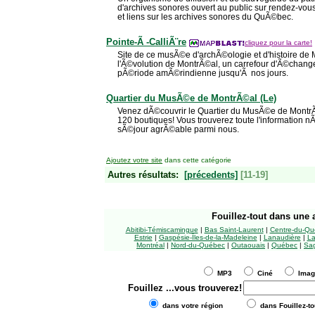
d'archives sonores ouvert au public sur rendez-vou
et liens sur les archives sonores du QuÃ©bec.
Pointe-Ã -CalliÃ¨re
cliquez pour la carte!
Site de ce musÃ©e d'archÃ©ologie et d'histoire de M
l'Ã©volution de MontrÃ©al, un carrefour d'Ã©chang
pÃ©riode amÃ©rindienne jusqu'Ã nos jours.
Quartier du MusÃ©e de MontrÃ©al (Le)
Venez dÃ©couvrir le Quartier du MusÃ©e de Montr
120 boutiques! Vous trouverez toute l'information nÃ
sÃ©jour agrÃ©able parmi nous.
Ajoutez votre site
dans cette catégorie
Autres résultats:
[précedents]
[11-19]
Fouillez-tout
dans une a
Abitibi-Témiscamingue
|
Bas Saint-Laurent
|
Centre-du-Qu
Estrie
|
Gaspésie-Îles-de-la-Madeleine
|
Lanaudière
|
La
Montréal
|
Nord-du-Québec
|
Outaouais
|
Québec
|
Sag
MP3
Ciné
Ima
Fouillez
...vous trouverez!
dans votre région
dans Fouillez-to