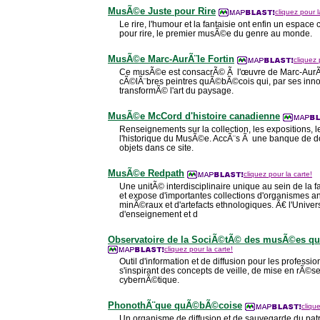
MusÃ©e Juste pour Rire
cliquez pour l
Le rire, l'humour et la fantaisie ont enfin un espa
pour rire, le premier musÃ©e du genre au monde.
MusÃ©e Marc-AurÃ¨le Fortin
cliquez 
Ce musÃ©e est consacrÃ© Ã l'œuvre de Marc-AurÃ¨l
cÃ©lÃ¨bres peintres quÃ©bÃ©cois qui, par ses inno
transformÃ© l'art du paysage.
MusÃ©e McCord d'histoire canadienne
Renseignements sur la collection, les expositions, le
l'historique du MusÃ©e. AccÃ¨s Ã une banque de 
objets dans ce site.
MusÃ©e Redpath
cliquez pour la carte!
Une unitÃ© interdisciplinaire unique au sein de la fa
et expose d'importantes collections d'organismes a
minÃ©raux et d'artefacts ethnologiques. Ã€ l'Univers
d'enseignement et d
Observatoire de la SociÃ©tÃ© des musÃ©es qu
cliquez pour la carte!
Outil d'information et de diffusion pour les profess
s'inspirant des concepts de veille, de mise en rÃ©
cybernÃ©tique.
PhonothÃ¨que quÃ©bÃ©coise
cliqu
Un organisme de diffusion et de sauvegarde du patr