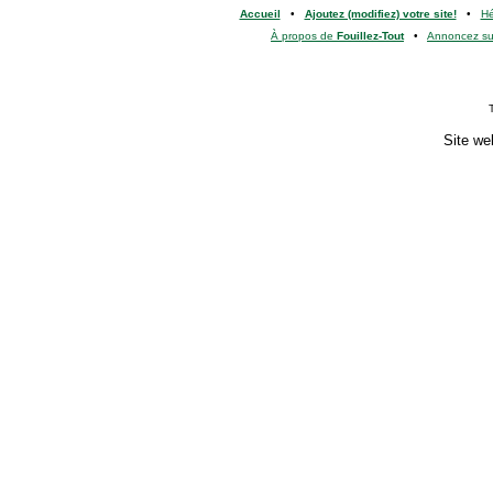
Accueil
•
Ajoutez (modifiez) votre site!
•
H
À propos de
Fouillez-Tout
•
Annoncez s
Site we