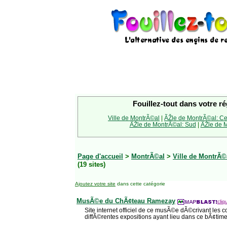
Fouillez-tout dans votre ré
Ville de MontrÃ©al
|
ÃŽle de MontrÃ©al: Ce
ÃŽle de MontrÃ©al: Sud
|
ÃŽle de M
Page d'accueil
>
MontrÃ©al
>
Ville de MontrÃ©
(19 sites)
Ajoutez votre site
dans cette catégorie
MusÃ©e du ChÃ¢teau Ramezay
cliq
Site internet officiel de ce musÃ©e dÃ©crivant les col
diffÃ©rentes expositions ayant lieu dans ce bÃ¢time