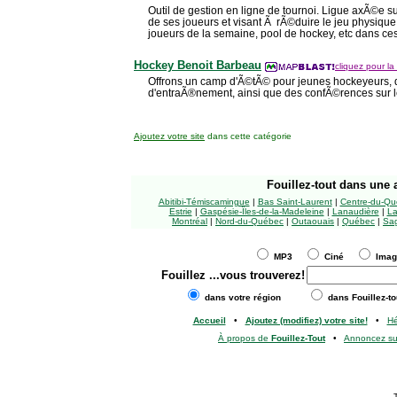
Outil de gestion en ligne de tournoi. Ligue axÃ©e s
de ses joueurs et visant Ã rÃ©duire le jeu physique i
joueurs de la semaine, pool de hockey, etc dans ce
Hockey Benoit Barbeau
cliquez pour la 
Offrons un camp d'Ã©tÃ© pour jeunes hockeyeurs,
d'entraÃ®nement, ainsi que des confÃ©rences sur l
Ajoutez votre site
dans cette catégorie
Fouillez-tout
dans une a
Abitibi-Témiscamingue
|
Bas Saint-Laurent
|
Centre-du-Qu
Estrie
|
Gaspésie-Îles-de-la-Madeleine
|
Lanaudière
|
La
Montréal
|
Nord-du-Québec
|
Outaouais
|
Québec
|
Sag
MP3
Ciné
Ima
Fouillez
...vous trouverez!
dans votre région
dans Fouillez-to
Accueil
•
Ajoutez (modifiez) votre site!
•
H
À propos de
Fouillez-Tout
•
Annoncez s