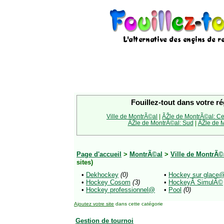
Fouillez-tout dans votre ré
Ville de MontrÃ©al
|
ÃŽle de MontrÃ©al: Ce
ÃŽle de MontrÃ©al: Sud
|
ÃŽle de M
Page d'accueil
>
MontrÃ©al
>
Ville de MontrÃ©
sites)
•
Dekhockey
(0)
•
Hockey sur glace
•
Hockey Cosom
(3)
•
HockeyÂ SimulÃ©
•
Hockey professionnel@
•
Pool
(0)
Ajoutez votre site
dans cette catégorie
Gestion de tournoi