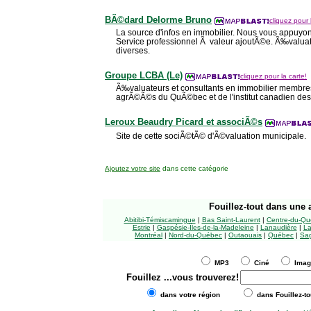
BÃ©dard Delorme Bruno
cliquez pour 
La source d'infos en immobilier. Nous vous appuyo
Service professionnel Ã valeur ajoutÃ©e. Ã‰valua
diverses.
Groupe LCBA (Le)
cliquez pour la carte!
Ã‰valuateurs et consultants en immobilier membres
agrÃ©Ã©s du QuÃ©bec et de l'institut canadien des
Leroux Beaudry Picard et associÃ©s
Site de cette sociÃ©tÃ© d'Ã©valuation municipale.
Ajoutez votre site
dans cette catégorie
Fouillez-tout
dans une a
Abitibi-Témiscamingue
|
Bas Saint-Laurent
|
Centre-du-Qu
Estrie
|
Gaspésie-Îles-de-la-Madeleine
|
Lanaudière
|
La
Montréal
|
Nord-du-Québec
|
Outaouais
|
Québec
|
Sag
MP3
Ciné
Ima
Fouillez
...vous trouverez!
dans votre région
dans Fouillez-to