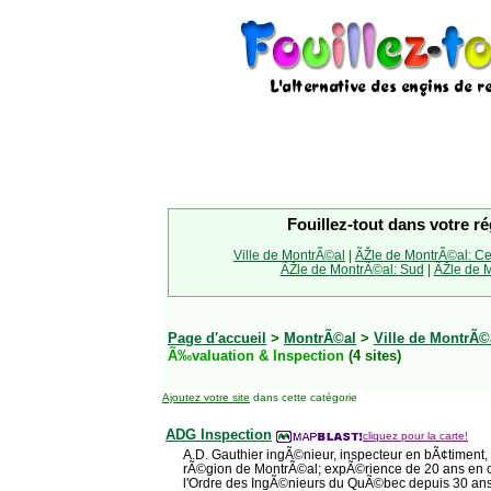
Fouillez-tout dans votre ré
Ville de MontrÃ©al
|
ÃŽle de MontrÃ©al: Ce
ÃŽle de MontrÃ©al: Sud
|
ÃŽle de M
Page d'accueil
>
MontrÃ©al
>
Ville de MontrÃ©
Ã‰valuation & Inspection
(4 sites)
Ajoutez votre site
dans cette catégorie
ADG Inspection
cliquez pour la carte!
A.D. Gauthier ingÃ©nieur, inspecteur en bÃ¢timent,
rÃ©gion de MontrÃ©al; expÃ©rience de 20 ans en 
l'Ordre des IngÃ©nieurs du QuÃ©bec depuis 30 ans