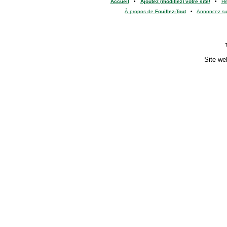
Accueil
•
Ajoutez (modifiez) votre site!
•
H
À propos de
Fouillez-Tout
•
Annoncez s
Site we