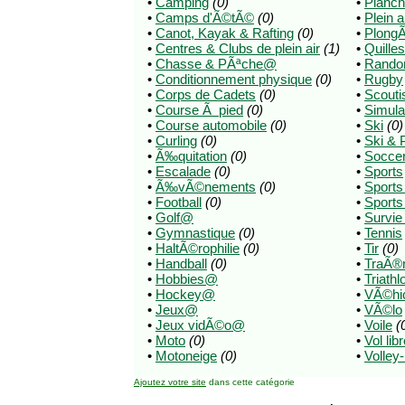
•
Camping
(0)
•
Planch
•
Camps d'Ã©tÃ©
(0)
•
Plein a
•
Canot, Kayak & Rafting
(0)
•
Plong
•
Centres & Clubs de plein air
(1)
•
Quilles
•
Chasse & PÃªche@
•
Rando
•
Conditionnement physique
(0)
•
Rugby
•
Corps de Cadets
(0)
•
Scout
•
Course Ã pied
(0)
•
Simula
•
Course automobile
(0)
•
Ski
(0)
•
Curling
(0)
•
Ski & 
•
Ã‰quitation
(0)
•
Socce
•
Escalade
(0)
•
Sports
•
Ã‰vÃ©nements
(0)
•
Sport
•
Football
(0)
•
Sports
•
Golf@
•
Survie
•
Gymnastique
(0)
•
Tennis
•
HaltÃ©rophilie
(0)
•
Tir
(0)
•
Handball
(0)
•
TraÃ®
•
Hobbies@
•
Triathl
•
Hockey@
•
VÃ©hicl
•
Jeux@
•
VÃ©lo
•
Jeux vidÃ©o@
•
Voile
(
•
Moto
(0)
•
Vol lib
•
Motoneige
(0)
•
Volley-
Ajoutez votre site
dans cette catégorie