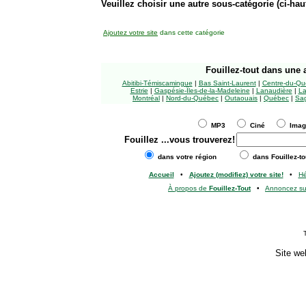
Veuillez choisir une autre sous-catégorie (ci-haut
Ajoutez votre site
dans cette catégorie
Fouillez-tout
dans une a
Abitibi-Témiscamingue
|
Bas Saint-Laurent
|
Centre-du-Qu
Estrie
|
Gaspésie-Îles-de-la-Madeleine
|
Lanaudière
|
La
Montréal
|
Nord-du-Québec
|
Outaouais
|
Québec
|
Sag
MP3
Ciné
Ima
Fouillez
...vous trouverez!
dans votre région
dans Fouillez-to
Accueil
•
Ajoutez (modifiez) votre site!
•
H
À propos de
Fouillez-Tout
•
Annoncez s
Site we