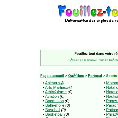
Fouillez-tout dans votre ré
RÃ©gion de la Capitale
|
Ville de QuÃ©
Page d'accueil
>
QuÃ©bec
>
Portneuf
> Sports 
•
Animaux@
•
Motone
•
Arts Martiaux@
•
Natati
•
AthlÃ©tisme
(0)
•
Natati
•
Aviation
(0)
•
Nauti
•
Badminton
(0)
•
Pages
•
Balle-molle
(0)
•
Parac
•
Baseball
(0)
•
Patina
•
Basketball
(0)
•
Philat