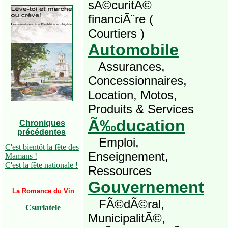
sÃ©curitÃ©
financiÃ¨re (
Courtiers )
Automobile
Assurances,
Concessionnaires,
Location, Motos,
Produits & Services
Ã‰ducation
Chroniques
précédentes
Emploi,
·
C'est bientôt la fête des
Enseignement,
Mamans !
·
C'est la fête nationale !
Ressources
·
Gouvernement
La Romance du Vin
FÃ©dÃ©ral,
Csurlatele
MunicipalitÃ©,