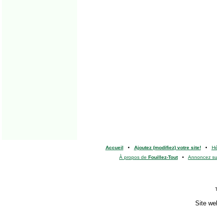
Accueil
•
Ajoutez (modifiez) votre site!
•
H
À propos de
Fouillez-Tout
•
Annoncez s
Site we