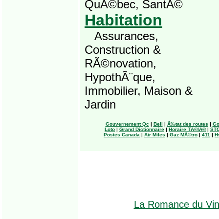
QuÃ©bec, SantÃ©
Habitation
Assurances,
Construction &
RÃ©novation,
HypothÃ¨que,
Immobilier, Maison &
Jardin
Gouvernement Qc
|
Bell
|
Ã‰tat des routes
|
Go
Loto
|
Grand Dictionnaire
|
Horaire TÃ©lÃ©
|
ST
Postes Canada
|
Air Miles
|
Gaz MÃ©tro
|
411
|
H
La Romance du Vi