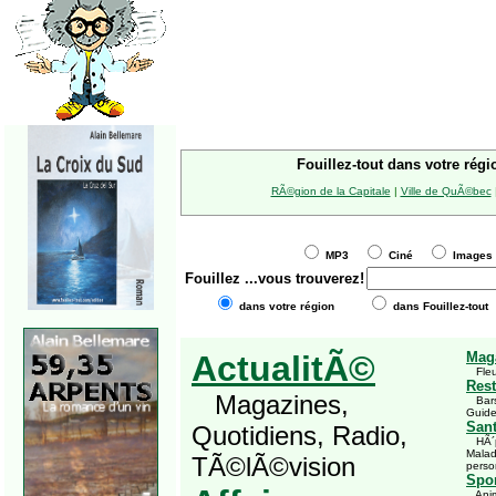
Fouillez-tout dans votre régi
RÃ©gion de la Capitale
|
Ville de QuÃ©bec
MP3
Ciné
Imag
Fouillez
...vous trouverez!
dans votre région
dans Fouillez-tout
ActualitÃ©
Mag
Fleu
Rest
Magazines,
Bars,
Guid
San
Quotidiens, Radio,
HÃ´pi
Malad
TÃ©lÃ©vision
perso
Spor
Anima