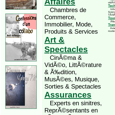
Affaires
vidÃ©
Tec
Chambres de
Infor
Scien
TÃ©l
Commerce,
Tou
Ã‰vÃ
Immobilier, Mode,
Tran
Avia
Produits & Services
routie
Art &
Spectacles
CinÃ©ma &
VidÃ©o, LittÃ©rature
& Ã‰dition,
MusÃ©es, Musique,
Sorties & Spectacles
Assurances
Experts en sinitres,
ReprÃ©sentants en