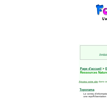
Agglom
Page d'accueil
>
E
Ressources Natur
Ajoutez votre site
dans ce
Toporama
Le centre d'informat
une reprÃ©sentation 