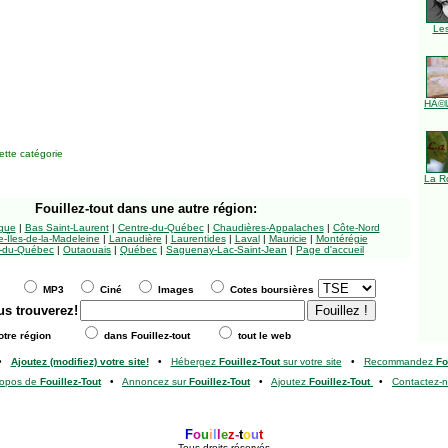
Le
HÃ©l
tte catégorie
La R
Fouillez-tout
dans une autre région:
ngue
|
Bas Saint-Laurent
|
Centre-du-Québec
|
Chaudières-Appalaches
|
Côte-Nord
-Îles-de-la-Madeleine
|
Lanaudière
|
Laurentides
|
Laval
|
Mauricie
|
Montérégie
-du-Québec
|
Outaouais
|
Québec
|
Saguenay-Lac-Saint-Jean
|
Page d'accueil
MP3
Ciné
Images
Cotes boursières
us trouverez!
tre région
dans Fouillez-tout
tout le web
•
Ajoutez (modifiez) votre site!
•
Hébergez
Fouillez-Tout
sur votre site
•
Recommandez
Fo
ropos de
Fouillez-Tout
•
Annoncez sur
Fouillez-Tout
•
Ajoutez
Fouillez-Tout
•
Contactez-
F
o
u
i
l
l
e
z
-
t
o
u
t
Tous droits réservés