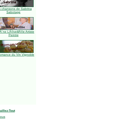
s chansons de Sabrina
Sabotage
Ã¨ne LÃ©veillÃ©e Artiste
Peintre
omance du Vin Vignoble
uillez-Tout
nous