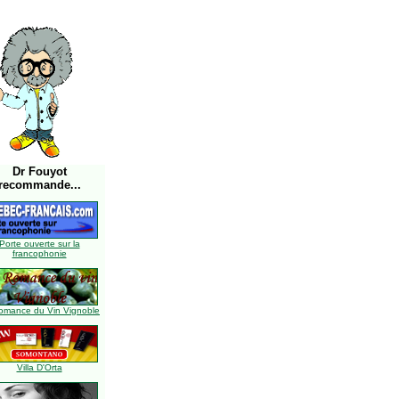
Dr Fouyot
recommande...
Porte ouverte sur la
francophonie
omance du Vin Vignoble
Villa D'Orta