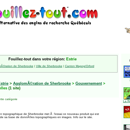
Fouillez-tout dans votre région:
Estrie
Ã©ration de Sherbrooke
|
Ville de Sherbrooke
|
Canton Magog/Orford
strie
>
AgglomÃ©ration de Sherbrooke
>
Gouvernement
>
elles
(1 site)
tte catégorie
La R
ion topographique de Sherbrooke met Ã l'essai ce nouveau produit qui est
de sa base de donnÃ©es topographiques en images. Info sur le site.