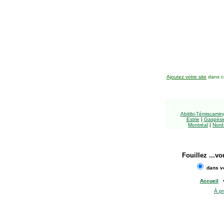
Ajoutez votre site
dans ce
Abitibi-Témiscami
Estrie
|
Gaspésie
Montréal
|
Nord
Fouillez
...vo
dans vo
Accueil
À p