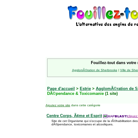
Fouillez-tout dans votre 
AgglomÃ©ration de Sherbrooke
|
Ville de She
Page d'accueil
>
Estrie
>
AgglomÃ©ration de S
DÃ©pendance & Toxicomanie
(1 site)
Ajoutez votre site
dans cette catégorie
Centre Corps, Ã¢me et Esprit
cliquez
Site de cet Organisme qui s'occupe de la rÃ©habilitation de
dÃ©pendance, toxicomanes et alcooliques.