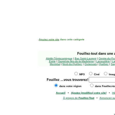
Ajoutez votre site
dans cette catégorie
Fouillez-tout
dans une a
Abitibi-Témiscamingue
|
Bas Saint-Laurent
|
Centre-du-Qu
Estrie
|
Gaspésie-Îles-de-la-Madeleine
|
Lanaudière
|
La
Montréal
|
Nord-du-Québec
|
Outaouais
|
Québec
|
Sag
MP3
Ciné
Ima
Fouillez
...vous trouverez!
dans votre région
dans Fouillez-to
Accueil
•
Ajoutez (modifiez) votre site!
•
H
À propos de
Fouillez-Tout
•
Annoncez s