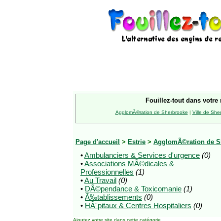
Fouillez-tout dans votre 
AgglomÃ©ration de Sherbrooke
|
Ville de She
Page d'accueil
>
Estrie
>
AgglomÃ©ration de S
•
Ambulanciers & Services d'urgence
(0)
•
Associations MÃ©dicales &
Professionnelles
(1)
•
Au Travail
(0)
•
DÃ©pendance & Toxicomanie
(1)
•
Ã‰tablissements
(0)
•
HÃ´pitaux & Centres Hospitaliers
(0)
Ajoutez votre site
dans cette catégorie