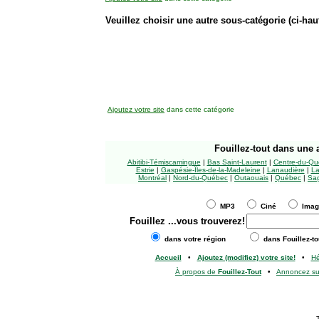
Veuillez choisir une autre sous-catégorie (ci-haut
Ajoutez votre site
dans cette catégorie
Fouillez-tout
dans une a
Abitibi-Témiscamingue
|
Bas Saint-Laurent
|
Centre-du-Qu
Estrie
|
Gaspésie-Îles-de-la-Madeleine
|
Lanaudière
|
La
Montréal
|
Nord-du-Québec
|
Outaouais
|
Québec
|
Sag
MP3
Ciné
Ima
Fouillez
...vous trouverez!
dans votre région
dans Fouillez-to
Accueil
•
Ajoutez (modifiez) votre site!
•
H
À propos de
Fouillez-Tout
•
Annoncez s