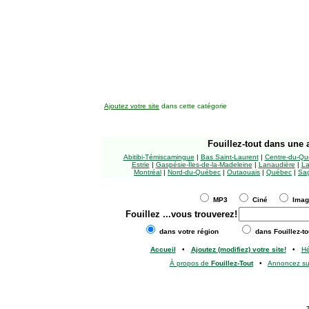
Ajoutez votre site
dans cette catégorie
Fouillez-tout
dans une a
Abitibi-Témiscamingue
|
Bas Saint-Laurent
|
Centre-du-Qu
Estrie
|
Gaspésie-Îles-de-la-Madeleine
|
Lanaudière
|
La
Montréal
|
Nord-du-Québec
|
Outaouais
|
Québec
|
Sag
MP3
Ciné
Ima
Fouillez
...vous trouverez!
dans votre région
dans Fouillez-to
Accueil
•
Ajoutez (modifiez) votre site!
•
H
À propos de
Fouillez-Tout
•
Annoncez s