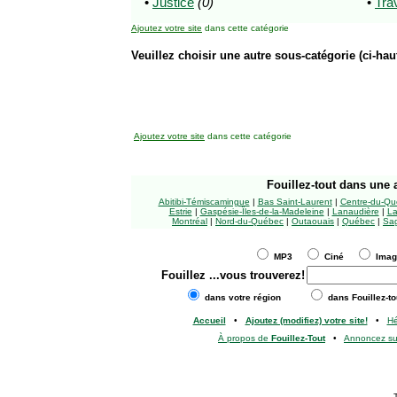
•
Justice
(0)
•
Trav
Ajoutez votre site
dans cette catégorie
Veuillez choisir une autre sous-catégorie (ci-haut
Ajoutez votre site
dans cette catégorie
Fouillez-tout
dans une a
Abitibi-Témiscamingue
|
Bas Saint-Laurent
|
Centre-du-Qu
Estrie
|
Gaspésie-Îles-de-la-Madeleine
|
Lanaudière
|
La
Montréal
|
Nord-du-Québec
|
Outaouais
|
Québec
|
Sag
MP3
Ciné
Ima
Fouillez
...vous trouverez!
dans votre région
dans Fouillez-to
Accueil
•
Ajoutez (modifiez) votre site!
•
H
À propos de
Fouillez-Tout
•
Annoncez s