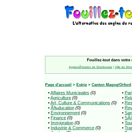
Fouillez-tout dans votre 
AgglomÃ©ration de Sherbrooke
|
Ville de She
Page d'accueil
>
Estrie
>
Canton Magog/Orford
•
Affaires Municipales
(0)
•
Par
•
Agriculture
(0)
•
Rel
•
Art, Culture & Communications
(0)
•
Res
•
Ã‰ducation
(0)
•
Re
•
Environnement
(0)
•
San
•
Finance
(0)
•
SÃ©
•
Immigration
(0)
•
Tou
•
Industrie & Commerce
(0)
•
Tra