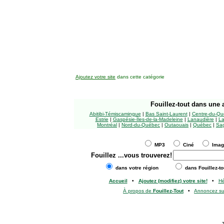
Ajoutez votre site
dans cette catégorie
Fouillez-tout
dans une a
Abitibi-Témiscamingue
|
Bas Saint-Laurent
|
Centre-du-Qu
Estrie
|
Gaspésie-Îles-de-la-Madeleine
|
Lanaudière
|
La
Montréal
|
Nord-du-Québec
|
Outaouais
|
Québec
|
Sag
MP3
Ciné
Ima
Fouillez
...vous trouverez!
dans votre région
dans Fouillez-to
Accueil
•
Ajoutez (modifiez) votre site!
•
H
À propos de
Fouillez-Tout
•
Annoncez s