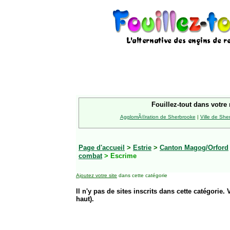
Fouillez-tout dans votre 
AgglomÃ©ration de Sherbrooke
|
Ville de She
Page d'accueil
>
Estrie
>
Canton Magog/Orford
combat
> Escrime
Ajoutez votre site
dans cette catégorie
Il n'y pas de sites inscrits dans cette catégorie. 
haut).