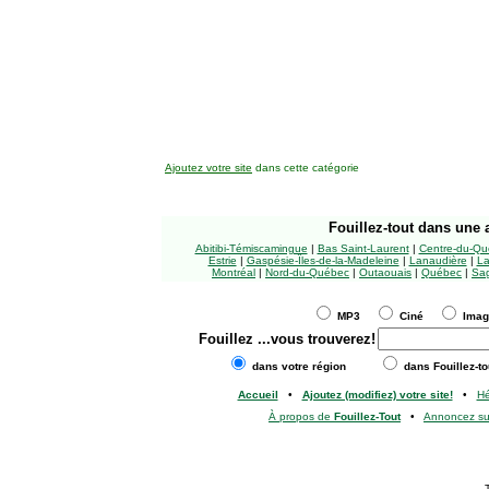
Ajoutez votre site
dans cette catégorie
Fouillez-tout
dans une a
Abitibi-Témiscamingue
|
Bas Saint-Laurent
|
Centre-du-Qu
Estrie
|
Gaspésie-Îles-de-la-Madeleine
|
Lanaudière
|
La
Montréal
|
Nord-du-Québec
|
Outaouais
|
Québec
|
Sag
MP3
Ciné
Ima
Fouillez
...vous trouverez!
dans votre région
dans Fouillez-to
Accueil
•
Ajoutez (modifiez) votre site!
•
H
À propos de
Fouillez-Tout
•
Annoncez s