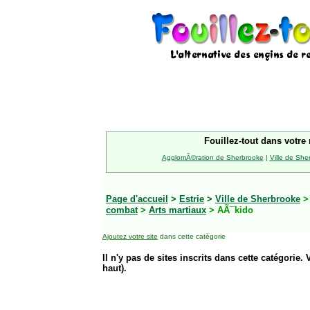
Fouillez-tout dans votre 
AgglomÃ©ration de Sherbrooke
|
Ville de She
Page d'accueil
>
Estrie
>
Ville de Sherbrooke
combat
>
Arts martiaux
> AÃ¯kido
Ajoutez votre site
dans cette catégorie
Il n'y pas de sites inscrits dans cette catégorie. 
haut).