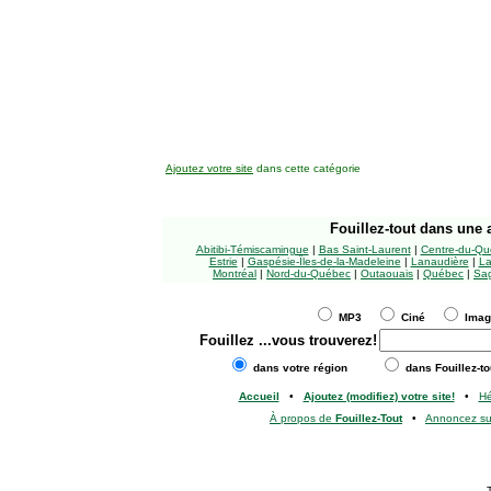
Ajoutez votre site
dans cette catégorie
Fouillez-tout
dans une a
Abitibi-Témiscamingue
|
Bas Saint-Laurent
|
Centre-du-Qu
Estrie
|
Gaspésie-Îles-de-la-Madeleine
|
Lanaudière
|
La
Montréal
|
Nord-du-Québec
|
Outaouais
|
Québec
|
Sag
MP3
Ciné
Ima
Fouillez
...vous trouverez!
dans votre région
dans Fouillez-to
Accueil
•
Ajoutez (modifiez) votre site!
•
H
À propos de
Fouillez-Tout
•
Annoncez s