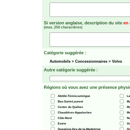
Si version anglaise, description du site
en 
(max. 250 charactères)
Catégorie suggérée :
Automobile > Concessionnaires > Volvo
Autre catégorie suggérée :
Régions où vous avez une présence physi
Abitibi-Témiscamingue
La
Bas-Saint-Laurent
Ma
Centre du Québec
Mo
Chaudières-Appalaches
Mo
Côte-Nord
N
Estrie
O
Gaspésie-Iles-de-la-Madeleine
Q