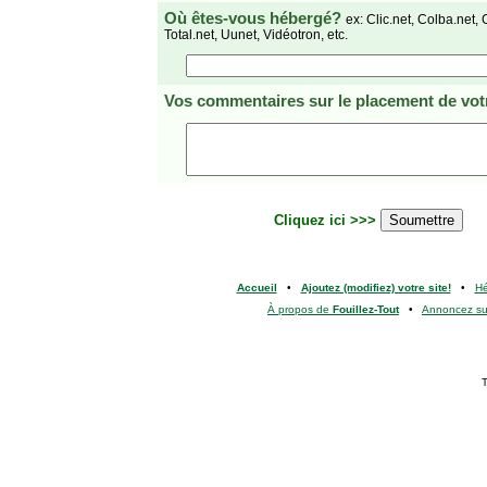
Où êtes-vous hébergé?
ex: Clic.net, Colba.net, 
Total.net, Uunet, Vidéotron, etc.
Vos commentaires
sur le placement de votr
Cliquez ici >>>
Accueil
•
Ajoutez (modifiez) votre site!
•
H
À propos de
Fouillez-Tout
•
Annoncez s
T