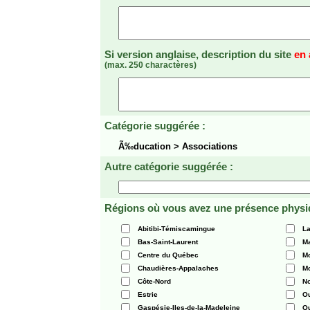
Si version anglaise, description du site
en 
(max. 250 charactères)
Catégorie suggérée :
Ã‰ducation > Associations
Autre catégorie suggérée :
Régions où vous avez une présence physi
Abitibi-Témiscamingue
La
Bas-Saint-Laurent
Ma
Centre du Québec
Mo
Chaudières-Appalaches
Mo
Côte-Nord
N
Estrie
O
Gaspésie-Iles-de-la-Madeleine
Q