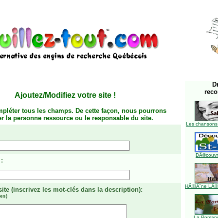
D
rec
Ajoutez/Modifiez votre site
!
mpléter tous les champs. De cette façon, nous pourrons
ier la personne ressource ou le responsable du site.
Les chansons
DÃ©couvre
:
HÃ©lÃ¨ne LÃ©ve
site
(inscrivez les mot-clés dans la description)
:
es)
La Romanc