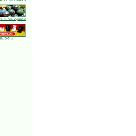
e du Vin Vignoble
illa D'Orta