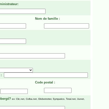
ministrateur:
Nom de famille :
 :
Code postal :
ébergé?
ex: Clic.net, Colba.net, Globetrotter, Sympatico, Total.net, Uunet,