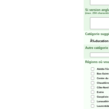
Si version angl
(max. 250 charactèr
Catégorie suggé
Ã‰ducation
Autre catégorie
Régions où vou
Abitibi-T
Bas-Saint
Centre du
Chaudièr
Côte-Nord
Estrie
Gaspésie-
Lanaudièr
Laurentid