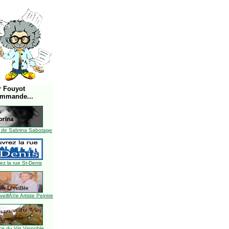
r Fouyot
ommande...
 de Sabrina Sabotage
z la rue St-Denis
illÃ©e Artiste Peintre
e du Vin Vignoble