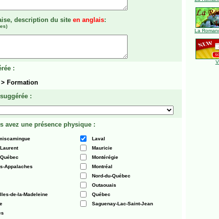
aise, description du site
en anglais
:
es)
La Romanc
V
rée :
 > Formation
 suggérée :
s avez une présence physique :
émiscamingue
Laval
-Laurent
Mauricie
 Québec
Montérégie
es-Appalaches
Montréal
Nord-du-Québec
Outaouais
Iles-de-la-Madeleine
Québec
e
Saguenay-Lac-Saint-Jean
es