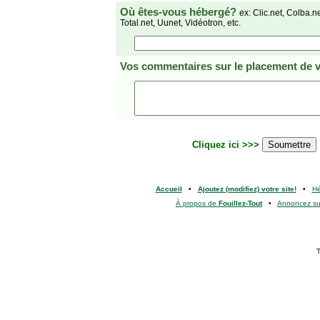
Où êtes-vous hébergé?
ex: Clic.net, Colba.n
Total.net, Uunet, Vidéotron, etc.
Vos commentaires
sur le placement de v
Cliquez ici >>>
Accueil
•
Ajoutez (modifiez) votre site!
•
H
À propos de
Fouillez-Tout
•
Annoncez s
T