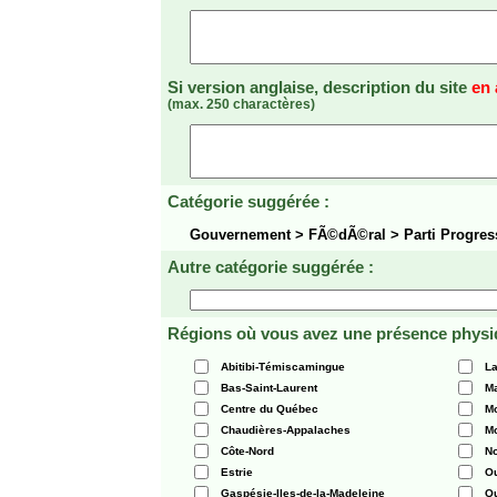
Si version anglaise, description du site
en 
(max. 250 charactères)
Catégorie suggérée :
Gouvernement > FÃ©dÃ©ral > Parti Progres
Autre catégorie suggérée :
Régions où vous avez une présence physi
Abitibi-Témiscamingue
La
Bas-Saint-Laurent
Ma
Centre du Québec
Mo
Chaudières-Appalaches
Mo
Côte-Nord
N
Estrie
O
Gaspésie-Iles-de-la-Madeleine
Q