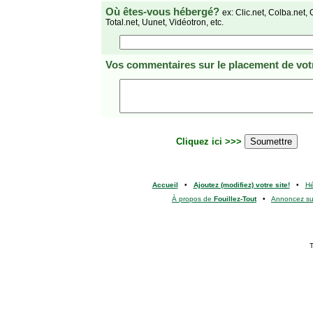
Où êtes-vous hébergé?
ex: Clic.net, Colba.net, 
Total.net, Uunet, Vidéotron, etc.
Vos commentaires
sur le placement de votr
Cliquez ici >>>
Accueil
•
Ajoutez (modifiez) votre site!
•
H
À propos de
Fouillez-Tout
•
Annoncez s
T