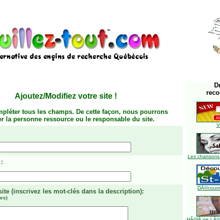
D
rec
Ajoutez/Modifiez votre site
!
mpléter tous les champs. De cette façon, nous pourrons
ier la personne ressource ou le responsable du site.
V
Les chansons
:
DÃ©couvre
site
(inscrivez les mot-clés dans la description)
:
es)
HÃ©lÃ¨ne LÃ©ve