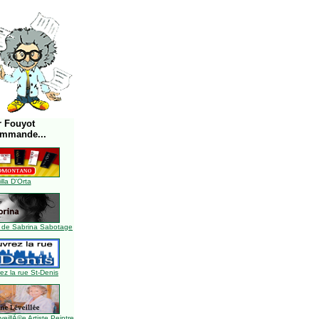
r Fouyot
ommande...
illa D'Orta
 de Sabrina Sabotage
z la rue St-Denis
illÃ©e Artiste Peintre