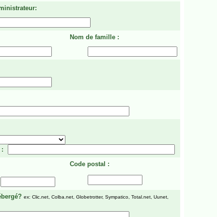
ministrateur:
Nom de famille :
 :
Code postal :
ébergé?
ex: Clic.net, Colba.net, Globetrotter, Sympatico, Total.net, Uunet,