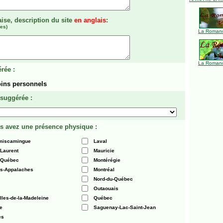
aise, description du site
en anglais
:
es)
La Romanc
La Romanc
rée :
ins personnels
 suggérée :
s avez une présence physique :
émiscamingue
Laval
-Laurent
Mauricie
 Québec
Montérégie
es-Appalaches
Montréal
Nord-du-Québec
Outaouais
Iles-de-la-Madeleine
Québec
e
Saguenay-Lac-Saint-Jean
es