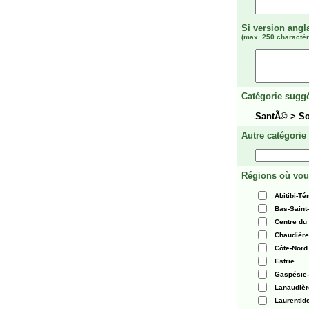
Si version angl
(max. 250 charactèr
Catégorie suggé
SantÃ© > So
Autre catégorie
Régions où vou
Abitibi-T
Bas-Saint
Centre du
Chaudièr
Côte-Nord
Estrie
Gaspésie-
Lanaudièr
Laurentid