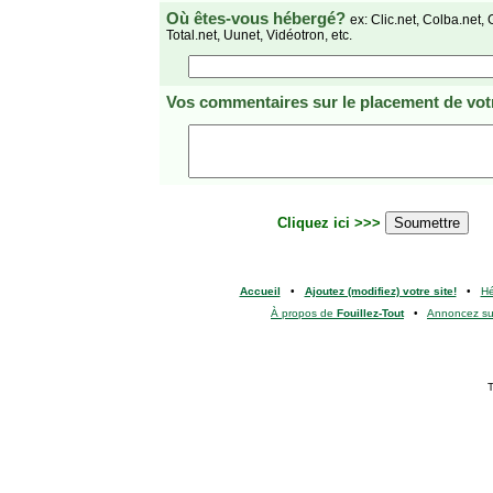
Où êtes-vous hébergé?
ex: Clic.net, Colba.net, 
Total.net, Uunet, Vidéotron, etc.
Vos commentaires
sur le placement de votr
Cliquez ici >>>
Accueil
•
Ajoutez (modifiez) votre site!
•
H
À propos de
Fouillez-Tout
•
Annoncez s
T