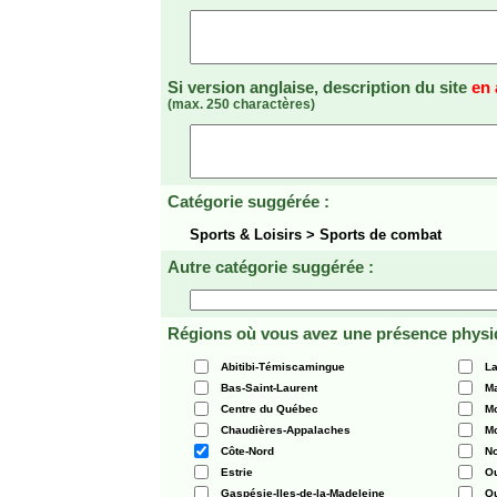
Si version anglaise, description du site
en 
(max. 250 charactères)
Catégorie suggérée :
Sports & Loisirs > Sports de combat
Autre catégorie suggérée :
Régions où vous avez une présence physi
Abitibi-Témiscamingue
La
Bas-Saint-Laurent
Ma
Centre du Québec
Mo
Chaudières-Appalaches
Mo
Côte-Nord
N
Estrie
O
Gaspésie-Iles-de-la-Madeleine
Q