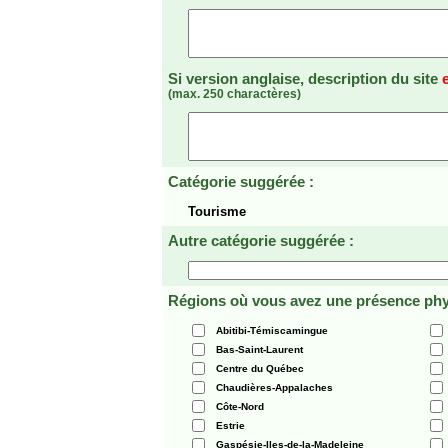
Si version anglaise, description du site
(max. 250 charactères)
Catégorie suggérée :
Tourisme
Autre catégorie suggérée :
Régions où vous avez une présence phy
Abitibi-Témiscamingue
Bas-Saint-Laurent
Centre du Québec
Chaudières-Appalaches
Côte-Nord
Estrie
Gaspésie-Iles-de-la-Madeleine