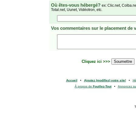
Où êtes-vous hébergé?
ex: Clic.net, Colba.n
Total.net, Uunet, Vidéotron, etc.
Vos commentaires
sur le placement de v
Cliquez ici >>>
Accueil
•
Ajoutez (modifiez) votre site!
•
H
À propos de
Fouillez-Tout
•
Annoncez s
T