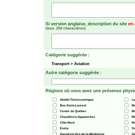
Si version anglaise, description du site
en 
(max. 250 charactères)
Catégorie suggérée :
Transport > Aviation
Autre catégorie suggérée :
Régions où vous avez une présence physi
Abitibi-Témiscamingue
La
Bas-Saint-Laurent
Ma
Centre du Québec
Mo
Chaudières-Appalaches
Mo
Côte-Nord
N
Estrie
O
Gaspésie-Iles-de-la-Madeleine
Q