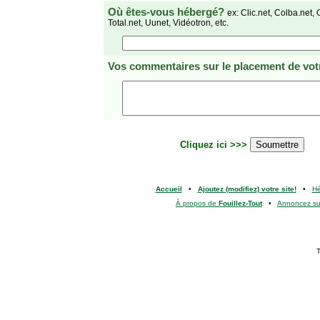
Où êtes-vous hébergé?
ex: Clic.net, Colba.net, 
Total.net, Uunet, Vidéotron, etc.
Vos commentaires
sur le placement de votr
Cliquez ici >>>
Accueil
•
Ajoutez (modifiez) votre site!
•
H
À propos de
Fouillez-Tout
•
Annoncez s
T