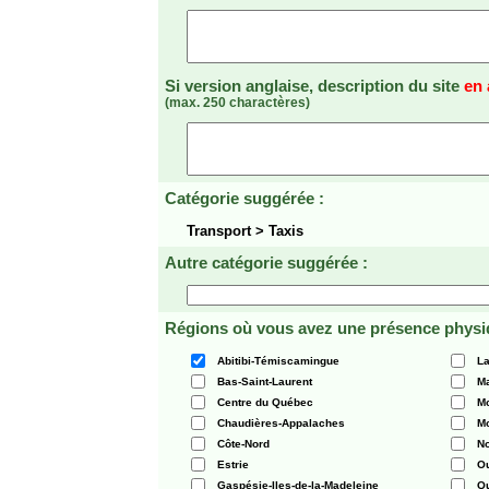
Si version anglaise, description du site
en 
(max. 250 charactères)
Catégorie suggérée :
Transport > Taxis
Autre catégorie suggérée :
Régions où vous avez une présence physi
Abitibi-Témiscamingue
La
Bas-Saint-Laurent
Ma
Centre du Québec
Mo
Chaudières-Appalaches
Mo
Côte-Nord
N
Estrie
O
Gaspésie-Iles-de-la-Madeleine
Q