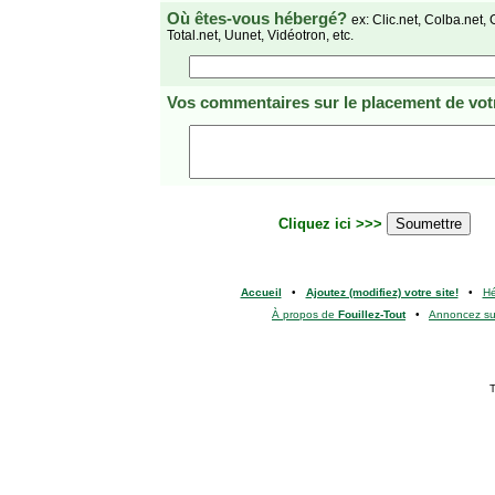
Où êtes-vous hébergé?
ex: Clic.net, Colba.net, 
Total.net, Uunet, Vidéotron, etc.
Vos commentaires
sur le placement de votr
Cliquez ici >>>
Accueil
•
Ajoutez (modifiez) votre site!
•
H
À propos de
Fouillez-Tout
•
Annoncez s
T