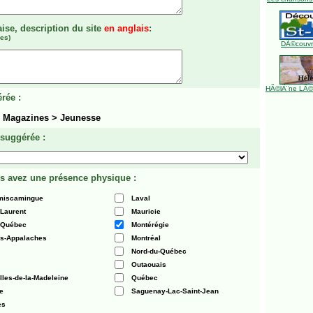
aise, description du site
en anglais
:
es)
DÃ©couvre
HÃ©lÃ¨ne LÃ©ve
rée :
> Magazines > Jeunesse
 suggérée :
s avez une présence physique :
émiscamingue
Laval
-Laurent
Mauricie
 Québec
Montérégie
es-Appalaches
Montréal
Nord-du-Québec
Outaouais
Iles-de-la-Madeleine
Québec
e
Saguenay-Lac-Saint-Jean
es