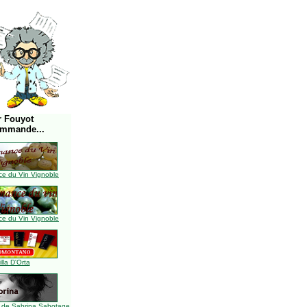
r Fouyot
ommande...
e du Vin Vignoble
e du Vin Vignoble
illa D'Orta
 de Sabrina Sabotage