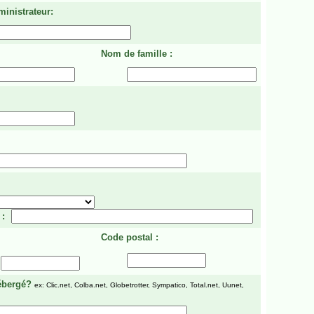
ministrateur:
Nom de famille :
 :
Code postal :
ébergé?
ex: Clic.net, Colba.net, Globetrotter, Sympatico, Total.net, Uunet,