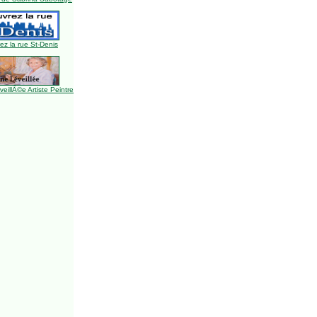
z la rue St-Denis
illÃ©e Artiste Peintre