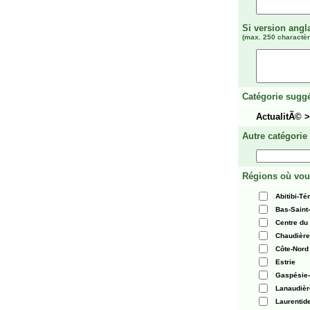
Si version angl
(max. 250 charactèr
Catégorie suggé
ActualitÃ© 
Autre catégorie
Régions où vou
Abitibi-T
Bas-Saint
Centre du
Chaudièr
Côte-Nord
Estrie
Gaspésie-
Lanaudièr
Laurentid