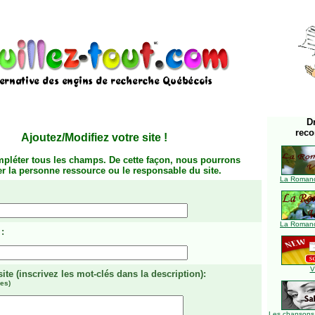
D
rec
Ajoutez/Modifiez votre site
!
mpléter tous les champs. De cette façon, nous pourrons
ier la personne ressource ou le responsable du site.
La Romanc
La Romanc
:
V
site
(inscrivez les mot-clés dans la description)
:
es)
Les chansons