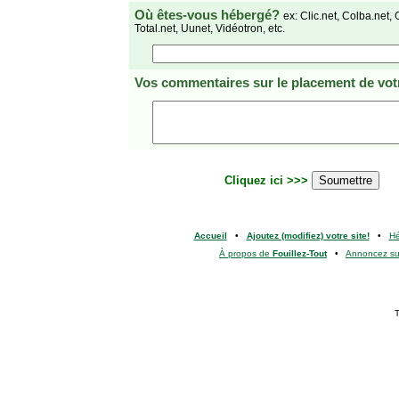
Où êtes-vous hébergé?
ex: Clic.net, Colba.net, 
Total.net, Uunet, Vidéotron, etc.
Vos commentaires
sur le placement de votr
Cliquez ici >>>
Accueil
•
Ajoutez (modifiez) votre site!
•
H
À propos de
Fouillez-Tout
•
Annoncez s
T