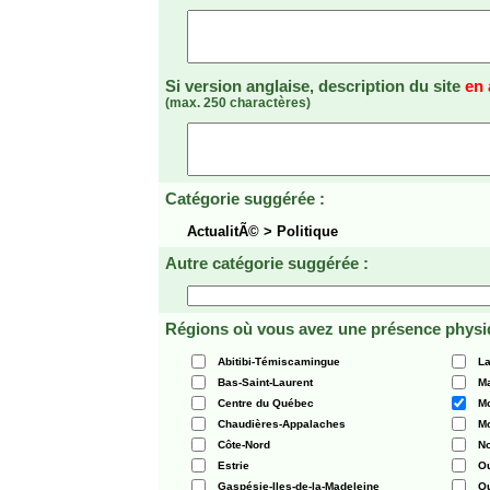
Si version anglaise, description du site
en 
(max. 250 charactères)
Catégorie suggérée :
ActualitÃ© > Politique
Autre catégorie suggérée :
Régions où vous avez une présence physi
Abitibi-Témiscamingue
La
Bas-Saint-Laurent
Ma
Centre du Québec
Mo
Chaudières-Appalaches
Mo
Côte-Nord
N
Estrie
O
Gaspésie-Iles-de-la-Madeleine
Q