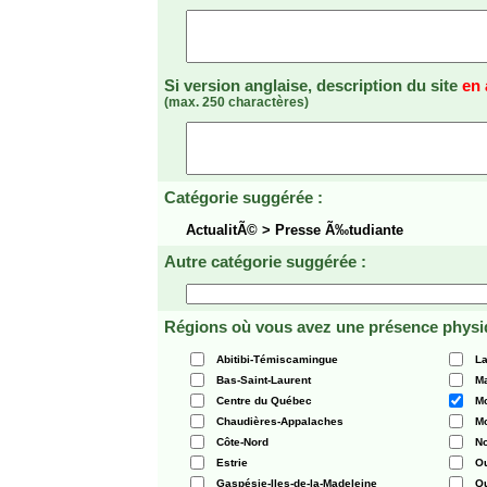
Si version anglaise, description du site
en 
(max. 250 charactères)
Catégorie suggérée :
ActualitÃ© > Presse Ã‰tudiante
Autre catégorie suggérée :
Régions où vous avez une présence physi
Abitibi-Témiscamingue
La
Bas-Saint-Laurent
Ma
Centre du Québec
Mo
Chaudières-Appalaches
Mo
Côte-Nord
N
Estrie
O
Gaspésie-Iles-de-la-Madeleine
Q