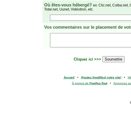
Où êtes-vous hébergé?
ex: Clic.net, Colba.net, 
Total.net, Uunet, Vidéotron, etc.
Vos commentaires
sur le placement de votr
Cliquez ici >>>
Accueil
•
Ajoutez (modifiez) votre site!
•
H
À propos de
Fouillez-Tout
•
Annoncez s
T