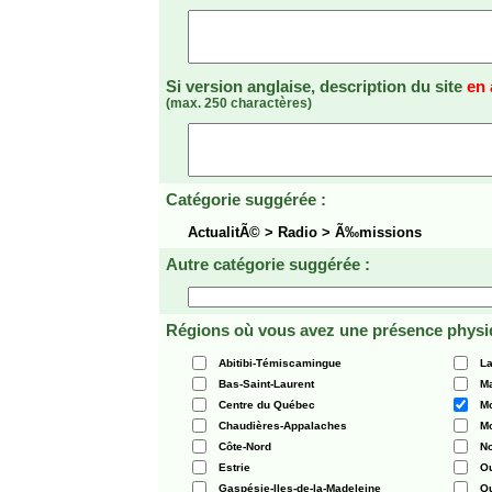
Si version anglaise, description du site
en 
(max. 250 charactères)
Catégorie suggérée :
ActualitÃ© > Radio > Ã‰missions
Autre catégorie suggérée :
Régions où vous avez une présence physi
Abitibi-Témiscamingue
La
Bas-Saint-Laurent
Ma
Centre du Québec
Mo
Chaudières-Appalaches
Mo
Côte-Nord
N
Estrie
O
Gaspésie-Iles-de-la-Madeleine
Q