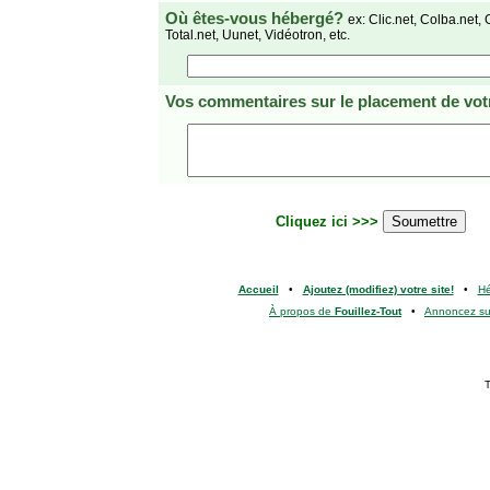
Où êtes-vous hébergé?
ex: Clic.net, Colba.net, 
Total.net, Uunet, Vidéotron, etc.
Vos commentaires
sur le placement de votr
Cliquez ici >>>
Accueil
•
Ajoutez (modifiez) votre site!
•
H
À propos de
Fouillez-Tout
•
Annoncez s
T