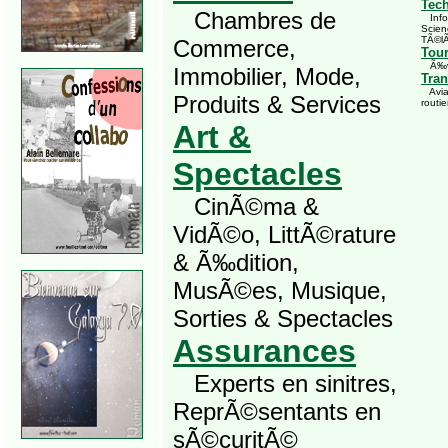
Tec
Chambres de
Infor
Scien
TÃ©l
Commerce,
Tou
Ã‰vÃ
Immobilier, Mode,
Tran
Avia
Produits & Services
routie
Art &
Spectacles
CinÃ©ma &
VidÃ©o, LittÃ©rature
& Ã‰dition,
MusÃ©es, Musique,
Sorties & Spectacles
Assurances
Experts en sinitres,
ReprÃ©sentants en
sÃ©curitÃ©