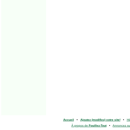
Accueil
•
Ajoutez (modifiez) votre site!
•
H
À propos de
Fouillez-Tout
•
Annoncez s