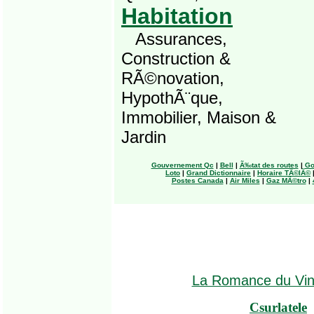
Habitation
Assurances,
Construction &
RÃ©novation,
HypothÃ¨que,
Immobilier, Maison &
Jardin
Gouvernement Qc
|
Bell
|
Ã‰tat des routes
|
Go
Loto
|
Grand Dictionnaire
|
Horaire TÃ©lÃ©
Postes Canada
|
Air Miles
|
Gaz MÃ©tro
|
La Romance du Vi
Csurlatele