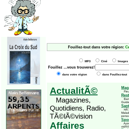
Fouillez-tout dans votre région:
C
MP3
Ciné
Imag
Fouillez
...vous trouverez!
dans votre région
dans Fouillez-tout
ActualitÃ©
Mag
Fleu
Rest
Magazines,
Bars,
Guid
San
Quotidiens, Radio,
HÃ´pi
Malad
TÃ©lÃ©vision
perso
Spor
Affaires
Anima
vidÃ©