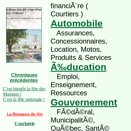
financiÃ¨re (
Courtiers )
Automobile
Assurances,
Concessionnaires,
Location, Motos,
Produits & Services
Ã‰ducation
Chroniques
Emploi,
précédentes
Enseignement,
·
C'est bientôt la fête des
Ressources
Mamans !
·
C'est la fête nationale !
Gouvernement
·
FÃ©dÃ©ral,
La Romance du Vin
MunicipalitÃ©,
Csurlatele
QuÃ©bec, SantÃ©