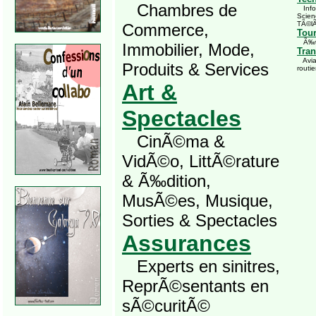
Chambres de
Infor
Scien
TÃ©l
Commerce,
Tou
Ã‰vÃ
Immobilier, Mode,
Tran
Avia
Produits & Services
routie
Art &
Spectacles
CinÃ©ma &
VidÃ©o, LittÃ©rature
& Ã‰dition,
MusÃ©es, Musique,
Sorties & Spectacles
Assurances
Experts en sinitres,
ReprÃ©sentants en
sÃ©curitÃ©