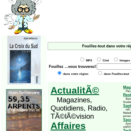
Fouillez-tout dans votre ré
MP3
Ciné
Imag
Fouillez
...vous trouverez!
dans votre région
dans Fouillez-tout
ActualitÃ©
Mag
Fleu
Rest
Magazines,
Bars,
Guid
San
Quotidiens, Radio,
HÃ´pi
Malad
TÃ©lÃ©vision
perso
Spor
Affaires
Anima
vidÃ©
Tec