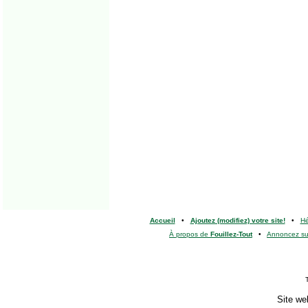
Accueil
•
Ajoutez (modifiez) votre site!
•
H
À propos de
Fouillez-Tout
•
Annoncez s
Site we