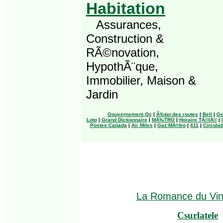
Habitation
Assurances,
Construction &
RÃ©novation,
HypothÃ¨que,
Immobilier, Maison &
Jardin
Gouvernement Qc
|
Ã‰tat des routes
|
Bell
|
Go
Loto
|
Grand Dictionnaire
|
MÃ‰TRO
|
Horaire TÃ©lÃ©
|
Postes Canada
|
Air Miles
|
Gaz MÃ©tro
|
411
|
Circula
La Romance du Vi
Csurlatele