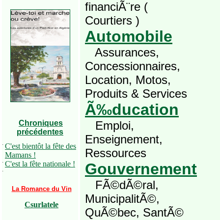
financiÃ¨re (
Courtiers )
Automobile
Assurances,
Concessionnaires,
Location, Motos,
Produits & Services
Ã‰ducation
Chroniques
Emploi,
précédentes
Enseignement,
·
C'est bientôt la fête des
Ressources
Mamans !
·
C'est la fête nationale !
Gouvernement
·
FÃ©dÃ©ral,
La Romance du Vin
MunicipalitÃ©,
Csurlatele
QuÃ©bec, SantÃ©