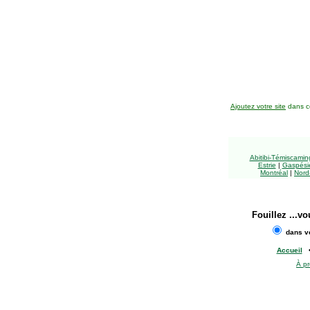
Ajoutez votre site
dans ce
Abitibi-Témiscami
Estrie
|
Gaspésie
Montréal
|
Nord
Fouillez
...vo
dans vo
Accueil
À p