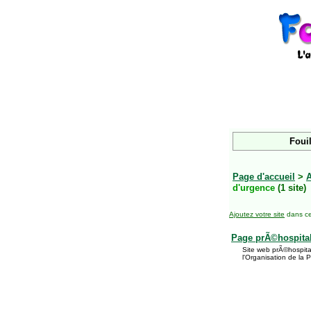
Fouil
Page d'accueil
>
d'urgence
(1 site)
Ajoutez votre site
dans ce
Page prÃ©hospita
Site web prÃ©hospita
l'Organisation de la