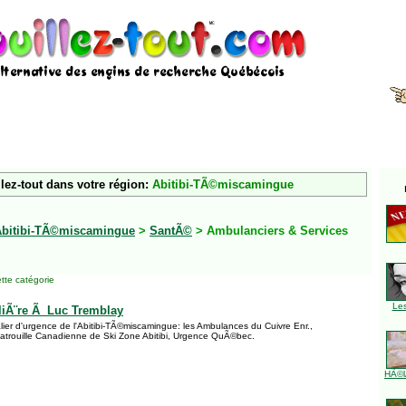
lez-tout dans votre région:
Abitibi-TÃ©miscamingue
Abitibi-TÃ©miscamingue
>
SantÃ©
> Ambulanciers & Services
tte catégorie
Le
liÃ¨re Ã Luc Tremblay
lier d'urgence de l'Abitibi-TÃ©miscamingue: les Ambulances du Cuivre Enr.,
 Patrouille Canadienne de Ski Zone Abitibi, Urgence QuÃ©bec.
HÃ©l