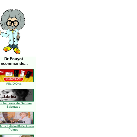
Dr Fouyot
recommande...
Villa D'Orta
s chansons de Sabrina
Sabotage
Ã¨ne LÃ©veillÃ©e Artiste
Peintre