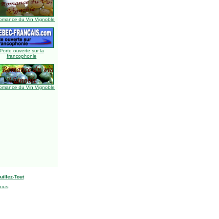
omance du Vin Vignoble
Porte ouverte sur la
francophonie
omance du Vin Vignoble
uillez-Tout
nous