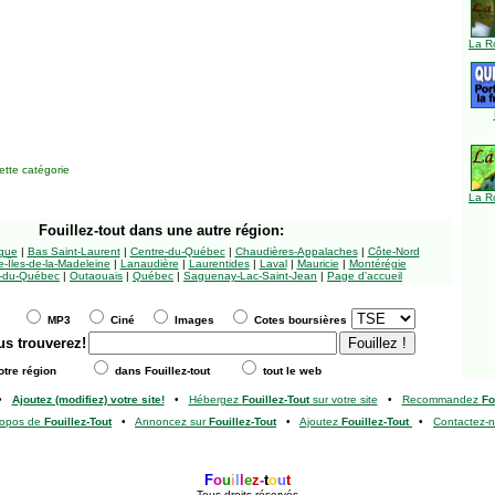
La R
tte catégorie
La R
Fouillez-tout
dans une autre région:
ngue
|
Bas Saint-Laurent
|
Centre-du-Québec
|
Chaudières-Appalaches
|
Côte-Nord
-Îles-de-la-Madeleine
|
Lanaudière
|
Laurentides
|
Laval
|
Mauricie
|
Montérégie
-du-Québec
|
Outaouais
|
Québec
|
Saguenay-Lac-Saint-Jean
|
Page d'accueil
MP3
Ciné
Images
Cotes boursières
us trouverez!
tre région
dans Fouillez-tout
tout le web
•
Ajoutez (modifiez) votre site!
•
Hébergez
Fouillez-Tout
sur votre site
•
Recommandez
Fo
ropos de
Fouillez-Tout
•
Annoncez sur
Fouillez-Tout
•
Ajoutez
Fouillez-Tout
•
Contactez-
F
o
u
i
l
l
e
z
-
t
o
u
t
Tous droits réservés