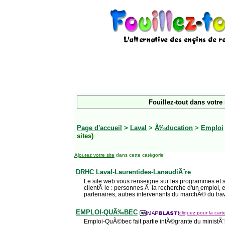
Fouillez-tout dans votre
Page d'accueil
>
Laval
>
Ã‰ducation
>
Emploi
sites)
Ajoutez votre site
dans cette catégorie
DRHC Laval-Laurentides-LanaudiÃ¨re
Le site web vous renseigne sur les programmes et se
clientÃ¨le : personnes Ã la recherche d'un emploi, 
partenaires, autres intervenants du marchÃ© du trava
EMPLOI-QUÃ‰BEC
cliquez pour la cart
Emploi-QuÃ©bec fait partie intÃ©grante du ministÃ¨r