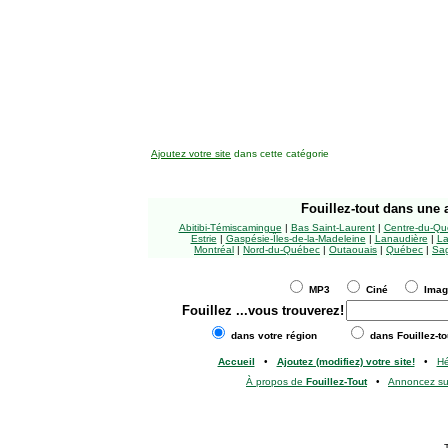
Ajoutez votre site
dans cette catégorie
Fouillez-tout
dans une a
Abitibi-Témiscamingue
|
Bas Saint-Laurent
|
Centre-du-Qu
Estrie
|
Gaspésie-Îles-de-la-Madeleine
|
Lanaudière
|
La
Montréal
|
Nord-du-Québec
|
Outaouais
|
Québec
|
Sag
MP3
Ciné
Ima
Fouillez
...vous trouverez!
dans votre région
dans Fouillez-to
Accueil
•
Ajoutez (modifiez) votre site!
•
H
À propos de
Fouillez-Tout
•
Annoncez s