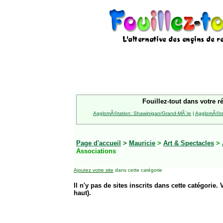
Fouillez-tout dans votre r
AgglomÃ©ration: Shawinigan/Grand-MÃ¨re
|
AgglomÃ©rat
Page d'accueil
>
Mauricie
>
Art & Spectacles
>
Associations
Ajoutez votre site
dans cette catégorie
Il n'y pas de sites inscrits dans cette catégorie. 
haut).