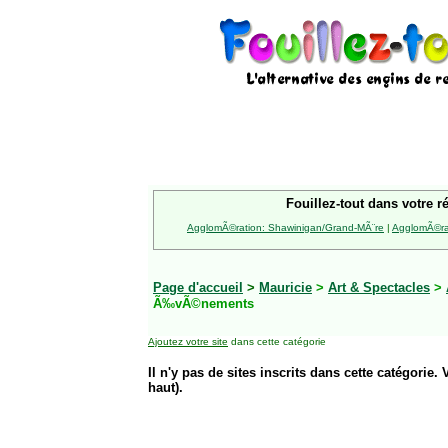
Fouillez-tout dans votre r
AgglomÃ©ration: Shawinigan/Grand-MÃ¨re
|
AgglomÃ©rat
Page d'accueil
>
Mauricie
>
Art & Spectacles
>
Ã‰vÃ©nements
Ajoutez votre site
dans cette catégorie
Il n'y pas de sites inscrits dans cette catégorie. 
haut).