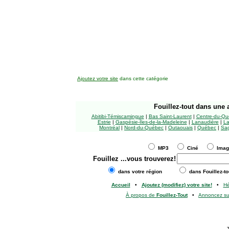
Ajoutez votre site
dans cette catégorie
Fouillez-tout
dans une a
Abitibi-Témiscamingue
|
Bas Saint-Laurent
|
Centre-du-Qu
Estrie
|
Gaspésie-Îles-de-la-Madeleine
|
Lanaudière
|
La
Montréal
|
Nord-du-Québec
|
Outaouais
|
Québec
|
Sag
MP3
Ciné
Ima
Fouillez
...vous trouverez!
dans votre région
dans Fouillez-to
Accueil
•
Ajoutez (modifiez) votre site!
•
H
À propos de
Fouillez-Tout
•
Annoncez s