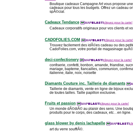
Boutique cadeaux Campagne Art vous propose une
cadeaux pour tous les budgets. Offrez un cadeau o
spÃ©cial.
Cadeaux Tendance
cliquez pour la carte!
Cadeaux corporatifs originaux pour vos clients et
CADOFOLIES.COM
cliquez pour la carte
Trouvez facilement des idÃ©es cadeau ou des petites
CadoFolies.com, votre portail de magasinage quÃ©
deci-confectionery
cliquez pour la carte!
confiserie, confetti, bonbon, amande, friandise, sucr
mariage, bapteme, fiancailles, communion, confirmati
italienne, italie, noix, noisette
Diamants Couture inc. Taillerie de diamants
Taillerie de diamants, vente en ligne de bijoux exclu
de toutes tailles. Taille papillon exclusive.
Fruits et passion
cliquez pour la carte!
Un monde dÃ©diÃ© au plaisir des sens. Une boutique
produits pour le corps, des cadeaux, etc…en ligne.
glass blower by denis lachapelle
cl
art du verre soufflÃ©.