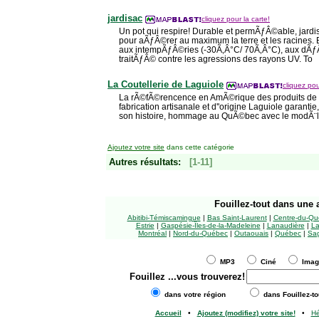
jardisac
cliquez pour la carte!
Un pot qui respire! Durable et permÃƒÂ©able, jardi
pour aÃƒÂ©rer au maximum la terre et les racines. 
aux intempÃƒÂ©ries (-30Ã‚Â°C/ 70Ã‚Â°C), aux dÃ
traitÃƒÂ© contre les agressions des rayons UV. To
La Coutellerie de Laguiole
cliquez pou
La rÃ©fÃ©rencence en AmÃ©rique des produits de c
fabrication artisanale et d''origine Laguiole garantie,
son histoire, hommage au QuÃ©bec avec le modÃ
Ajoutez votre site
dans cette catégorie
Autres résultats:
[1-11]
Fouillez-tout
dans une a
Abitibi-Témiscamingue
|
Bas Saint-Laurent
|
Centre-du-Qu
Estrie
|
Gaspésie-Îles-de-la-Madeleine
|
Lanaudière
|
La
Montréal
|
Nord-du-Québec
|
Outaouais
|
Québec
|
Sag
MP3
Ciné
Ima
Fouillez
...vous trouverez!
dans votre région
dans Fouillez-to
Accueil
•
Ajoutez (modifiez) votre site!
•
H