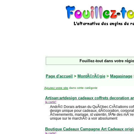
Fouillez-tout dans votre régi
Page d'accueil
>
MontÃ©rÃ©gie
>
Magasinage
Ajoutez votre site
dans cette catégorie
Artisan:artdesign cadeaux coffrets decoration ar
la carte!
AndrÃ© Dorais artisan du QuÃ©bec.CrÃ©ations coffr
design unique pour cadeaux, dÃ©coration, corporat
Ã©venements, mariage, st valentin, fÃªte des mÃ¨res,
unique sur le marchÃ© a voir absolument
Boutique Cadeaux Campagne Art Cadeaux orig
la carte!