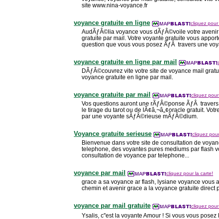
site www.nina-voyance.fr
voyance gratuite en ligne
cliquez pour 
AudÃƒÂ©lia voyance vous dÃƒÂ©voile votre avenir
gratuite par mail. Votre voyante gratuite vous app
question que vous vous posez ÃƒÂ travers une voya
voyance gratuite en ligne par mail
DÃƒÂ©couvrez vite votre site de voyance mail gratu
voyance gratuite en ligne par mail.
voyance gratuite par mail
cliquez pour 
Vos questions auront une rÃƒÂ©ponse ÃƒÂ travers l
le tirage du tarot ou de lÃ¢â‚¬â„¢oracle gratuit. Votr
par une voyante sÃƒÂ©rieuse mÃƒÂ©dium.
Voyance gratuite serieuse
cliquez pour
Bienvenue dans votre site de consultation de voyanc
telephone, des voyantes pures mediums par flash
consultation de voyance par telephone...
voyance par mail
cliquez pour la carte!
grace a sa voyance ar flash, lysiane voyance vous 
chemin et avenir grace a la voyance gratuite direct 
voyance par mail gratuite
cliquez pour 
Ysalis, c''est la voyante Amour ! Si vous vous posez 