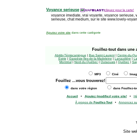
Voyance serieuse
cliquez pour la carte!
voyance imediate, vrai voyante, voyance serieuse, v
serieuse, chat medium, sur le site www.lovely-voy
Ajoutez votre site
dans cette catégorie
Fouillez-tout
dans une a
Abitibi-Témiscamingue
|
Bas Saint-Laurent
|
Centre-du-Qu
Estrie
|
Gaspésie-Îles-de-la-Madeleine
|
Lanaudière
|
La
Montréal
|
Nord-du-Québec
|
Outaouais
|
Québec
|
Sag
MP3
Ciné
Ima
Fouillez
...vous trouverez!
dans votre région
dans Fouillez-to
Accueil
•
Ajoutez (modifiez) votre site!
•
H
À propos de
Fouillez-Tout
•
Annoncez s
Site we