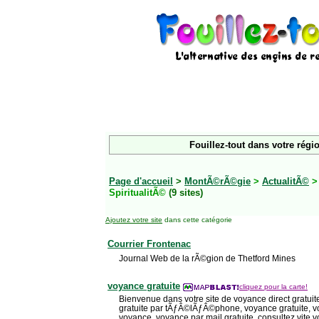
Fouillez-tout dans votre régi
Page d'accueil
>
MontÃ©rÃ©gie
>
ActualitÃ©
SpiritualitÃ©
(9 sites)
Ajoutez votre site
dans cette catégorie
Courrier Frontenac
Journal Web de la rÃ©gion de Thetford Mines
voyance gratuite
cliquez pour la carte!
Bienvenue dans votre site de voyance direct gratui
gratuite par tÃƒÂ©lÃƒÂ©phone, voyance gratuite, v
voyance, voyance par mail gratuite, consultez vite v