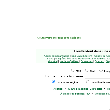
Ajoutez votre site
dans cette catégorie
Fouillez-tout
dans une a
Abitibi-Témiscamingue
|
Bas Saint-Laurent
|
Centre-du-Qu
Estrie
|
Gaspésie-Îles-de-la-Madeleine
|
Lanaudière
|
La
Montréal
|
Nord-du-Québec
|
Outaouais
|
Québec
|
Sag
MP3
Ciné
Ima
Fouillez
...vous trouverez!
dans votre région
dans Fouillez-to
Accueil
•
Ajoutez (modifiez) votre site!
•
H
À propos de
Fouillez-Tout
•
Annoncez s