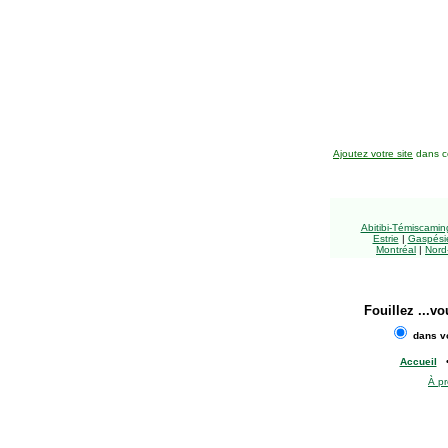
Ajoutez votre site
dans ce
Abitibi-Témiscami
Estrie
|
Gaspésie
Montréal
|
Nord
Fouillez
...vo
dans vo
Accueil
À p