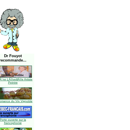
Dr Fouyot
recommande...
Ã¨ne LÃ©veillÃ©e Artiste
Peintre
omance du Vin Vignoble
Porte ouverte sur la
francophonie