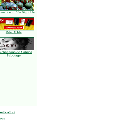
omance du Vin Vignoble
Villa D'Orta
s chansons de Sabrina
Sabotage
uillez-Tout
nous