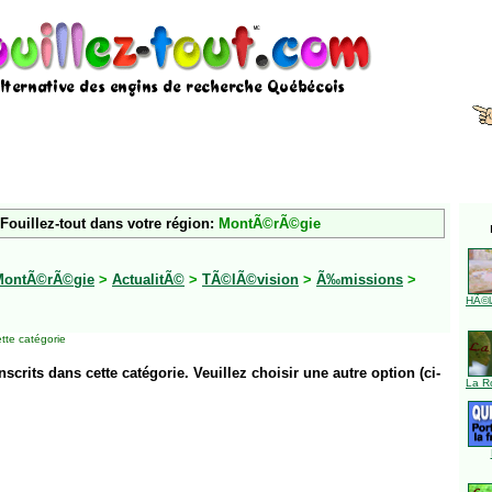
Fouillez-tout dans votre région:
MontÃ©rÃ©gie
MontÃ©rÃ©gie
>
ActualitÃ©
>
TÃ©lÃ©vision
>
Ã‰missions
>
HÃ©l
tte catégorie
inscrits dans cette catégorie. Veuillez choisir une autre option (ci-
La R