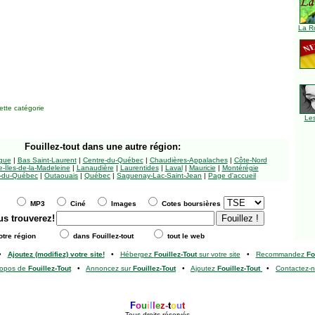
La R
tte catégorie
Le
Fouillez-tout
dans une autre région:
ngue
|
Bas Saint-Laurent
|
Centre-du-Québec
|
Chaudières-Appalaches
|
Côte-Nord
-Îles-de-la-Madeleine
|
Lanaudière
|
Laurentides
|
Laval
|
Mauricie
|
Montérégie
-du-Québec
|
Outaouais
|
Québec
|
Saguenay-Lac-Saint-Jean
|
Page d'accueil
MP3
Ciné
Images
Cotes boursières
us trouverez!
tre région
dans Fouillez-tout
tout le web
•
Ajoutez (modifiez) votre site!
•
Hébergez
Fouillez-Tout
sur votre site
•
Recommandez
Fo
ropos de
Fouillez-Tout
•
Annoncez sur
Fouillez-Tout
•
Ajoutez
Fouillez-Tout
•
Contactez-
F
o
u
i
l
l
e
z
-
t
o
u
t
Tous droits réservés