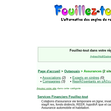
Fouillez-tout dans votre ré
Aylmer/Hull/Gatin
Page d'accueil
>
Outaouais
> Assurances
(2 sit
•
Associations
(2)
•
Experts en sinitres
(0)
•
Compagnies
(3)
•
ReprÃ©sentants en sÃ©curi
Ajoutez votre site
dans cette catégorie
Services Financiers Fouillez-tout
Cotations d'assurance vie temporaire en ligne; invali
viagÃ¨res, fonds distincts, REER, hypothÃ¨que et cal
Assurance automobile et habitation.