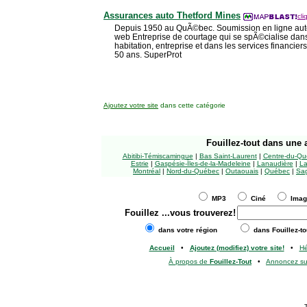
Assurances auto Thetford Mines
cli
Depuis 1950 au QuÃ©bec. Soumission en ligne auto
web Entreprise de courtage qui se spÃ©cialise dan
habitation, entreprise et dans les services financiers,
50 ans. SuperProt
Ajoutez votre site
dans cette catégorie
Fouillez-tout
dans une a
Abitibi-Témiscamingue
|
Bas Saint-Laurent
|
Centre-du-Qu
Estrie
|
Gaspésie-Îles-de-la-Madeleine
|
Lanaudière
|
La
Montréal
|
Nord-du-Québec
|
Outaouais
|
Québec
|
Sag
MP3
Ciné
Ima
Fouillez
...vous trouverez!
dans votre région
dans Fouillez-to
Accueil
•
Ajoutez (modifiez) votre site!
•
H
À propos de
Fouillez-Tout
•
Annoncez s