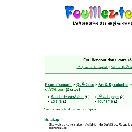
Fouillez-tout dans votre ré
RÃ©gion de la Capitale
|
Ville de QuÃ©
Page d'accueil
>
QuÃ©bec
>
Art & Spectacles
d'Ã©dition
(2 sites)
•
Bande dessinÃ©es
(0)
•
PÃ©dagogie
(2)
•
Loisirs
(1)
•
Tourisme
(1)
Ajoutez votre site
dans cette catégorie
Botakap
Site web de cette maison d'Ã©dition de QuÃ©bec. Recueils 
recherchÃ©s.