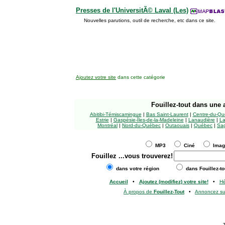
Presses de l'UniversitÃ© Laval (Les)
Nouvelles parutions, outil de recherche, etc dans ce site.
Ajoutez votre site
dans cette catégorie
Fouillez-tout
dans une a
Abitibi-Témiscamingue
|
Bas Saint-Laurent
|
Centre-du-Qu
Estrie
|
Gaspésie-Îles-de-la-Madeleine
|
Lanaudière
|
La
Montréal
|
Nord-du-Québec
|
Outaouais
|
Québec
|
Sag
MP3
Ciné
Ima
Fouillez
...vous trouverez!
dans votre région
dans Fouillez-to
Accueil
•
Ajoutez (modifiez) votre site!
•
H
À propos de
Fouillez-Tout
•
Annoncez s