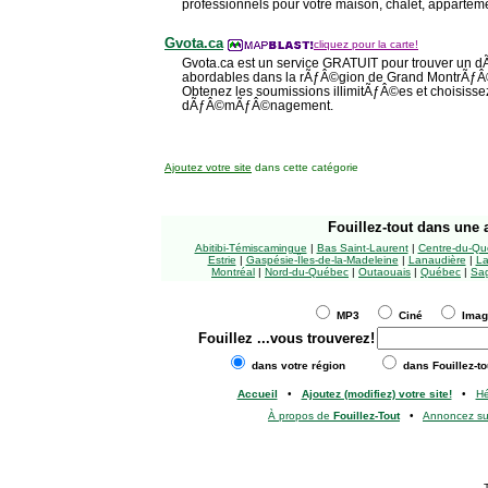
professionnels pour votre maison, chalet, appartem
Gvota.ca
cliquez pour la carte!
Gvota.ca est un service GRATUIT pour trouver u
abordables dans la rÃƒÂ©gion de Grand MontrÃƒÂ
Obtenez les soumissions illimitÃƒÂ©es et choisissez 
dÃƒÂ©mÃƒÂ©nagement.
Ajoutez votre site
dans cette catégorie
Fouillez-tout
dans une a
Abitibi-Témiscamingue
|
Bas Saint-Laurent
|
Centre-du-Qu
Estrie
|
Gaspésie-Îles-de-la-Madeleine
|
Lanaudière
|
La
Montréal
|
Nord-du-Québec
|
Outaouais
|
Québec
|
Sag
MP3
Ciné
Ima
Fouillez
...vous trouverez!
dans votre région
dans Fouillez-to
Accueil
•
Ajoutez (modifiez) votre site!
•
H
À propos de
Fouillez-Tout
•
Annoncez s