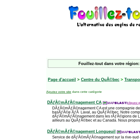
Fouillez-tout dans votre région:
Page d'accueil
>
Centre du QuÃ©bec
>
Transpo
Ajoutez votre site
dans cette catégorie
DÃƒÂ©mÃƒÂ©nagement CA
cliquez p
DÃƒÂ©mÃƒÂ©nagement CA est une compagnie 
basÃƒÂ©e ÃƒÂ Laval, au QuÃƒÂ©bec. Notre compa
dÃƒÂ©mÃƒÂ©nagement dans les rÃƒÂ©gions de Lav
ailleurs au QuÃƒÂ©bec et au Canada. Nous propos
DÃƒÂ©mÃƒÂ©nagement Longueuil
Service de dÃƒÂ©mÃƒÂ©nagement sur la rive-sud