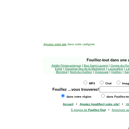
Ajoutez votre site
dans cette catégorie
Fouillez-tout
dans une a
Abitibi-Témiscamingue
|
Bas Saint-Laurent
|
Centre-du-Qu
Estrie
|
Gaspésie-Îles-de-la-Madeleine
|
Lanaudière
|
La
Montréal
|
Nord-du-Québec
|
Outaouais
|
Québec
|
Sag
MP3
Ciné
Ima
Fouillez
...vous trouverez!
dans votre région
dans Fouillez-to
Accueil
•
Ajoutez (modifiez) votre site!
•
H
À propos de
Fouillez-Tout
•
Annoncez s