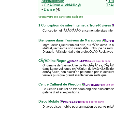
Animations@
•
Tr
•
CinÃ©ma & VidÃ©o@
ThÃ©
•
Danse
(4)
Ajoutez votre site
dans cette catégorie
1 Conception de sites Internet a Trois-Rivieres
Conception et rÃƒÂ©fÃƒÂ©rencement de sites internet
Bienvenue dans l''univers de Maraudeur
Maraudeur. Quelqu''un qui erre, qui rÃ´de avec un b
idÃ©al, recherche son semblable... Groupe de rock
Disraeli, rÃ©cipiendaire du projet QuÃ© Rock avec la
CÃƒÂ©line Roger
cliquez pour la carte!
Originaire de Sainte-Julie de VerchÃƒÂ¨res, CÃƒÂ©
dans la merveilleuse rÃƒÂ©gion de lÃ¢â‚¬â„¢Estri
annÃƒÂ©es, son plaisir de peindre a pris le dessus!
visuels plus que grandissante fait en sorte que
Centre Culturel de Weedon
cliquez pou
Le Centre Culturel de Weedon englobe plusieurs ser
galerie d art et expositions.
Disco Mobile
cliquez pour la carte!
Dj avec disco mobile pour animation de partys privÃ