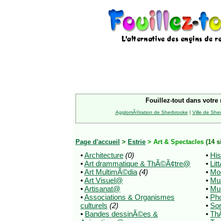
Fouillez-tout dans votre 
AgglomÃ©ration de Sherbrooke
|
Ville de She
Page d'accueil
>
Estrie
> Art & Spectacles
(14 s
•
Architecture
(0)
•
His
•
Art drammatique & ThÃ©Ã¢tre@
•
Lit
•
Art MultimÃ©dia
(4)
•
Mo
•
Art Visuel@
•
Mu
•
Artisanat@
•
Mu
•
Associations & Organismes
•
Pho
culturels
(2)
•
Sor
•
Bandes dessinÃ©es &
•
ThÃ