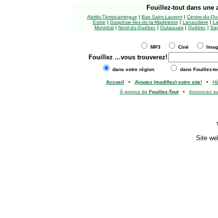
Fouillez-tout
dans une a
Abitibi-Témiscamingue
|
Bas Saint-Laurent
|
Centre-du-Qu
Estrie
|
Gaspésie-Îles-de-la-Madeleine
|
Lanaudière
|
La
Montréal
|
Nord-du-Québec
|
Outaouais
|
Québec
|
Sag
MP3
Ciné
Ima
Fouillez
...vous trouverez!
dans votre région
dans Fouillez-to
Accueil
•
Ajoutez (modifiez) votre site!
•
H
À propos de
Fouillez-Tout
•
Annoncez s
Site we