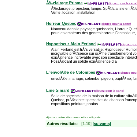
Ã‰clairage Prisme
cliquez pour la carte
Ã‰clairage, projecteur, lampe. SpÃ©cialiste en Ã©c
Vente, location, installation.
Horreur Quebec
cliquez pour la carte!
Nouveau dans le paysage quebecois, Horreur Quebe
pour les amateurs des genres horreur, Fantastique,
Hypnotiseur Alain Ferland
cliquez pou
Alain Ferland est trÃ¨s versatile: Hypnotiseur Humori
incroyable prÃ©sence sur scÃ¨ne transformeront 
expÃ©rience incroyable avec son spectacle inte
PossÃ©dant un solide expÃ©rience d a
L''envolÃ©e de Colombes
cliquez pour
envolÃ©e, mariage, colombe, pigeon, baptÃªme, funÃ
Line Simard
cliquez pour la carte!
Salle de spectacle de la maison de la culture situ
Quebec, prÃ©sente: spectacles de chanson francop
expositions peinture, photos
Ajoutez votre site
dans cette catégorie
Autres résultats:
[1-10]
[suivants]